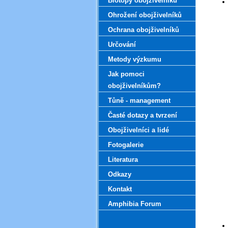
Biotopy obojživelníků
Ohrožení obojživelníků
Ochrana obojživelníků
Určování
Metody výzkumu
Jak pomoci
obojživelníkům?
Tůně - management
Časté dotazy a tvrzení
Obojživelníci a lidé
Fotogalerie
Literatura
Odkazy
Kontakt
Amphibia Forum