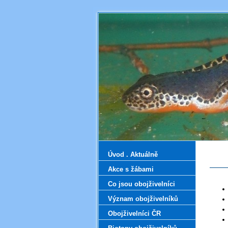
Úvod . Aktuálně
Akce s žábami
Co jsou obojživelníci
Význam obojživelníků
Obojživelníci ČR