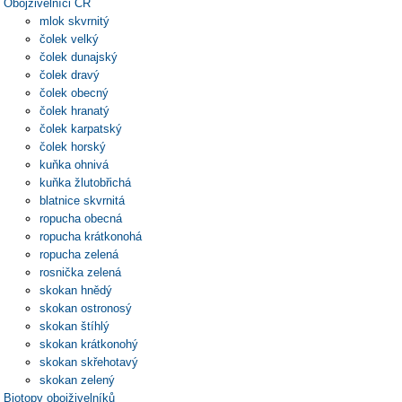
Obojživelníci ČR
mlok skvrnitý
čolek velký
čolek dunajský
čolek dravý
čolek obecný
čolek hranatý
čolek karpatský
čolek horský
kuňka ohnivá
kuňka žlutobřichá
blatnice skvrnitá
ropucha obecná
ropucha krátkonohá
ropucha zelená
rosnička zelená
skokan hnědý
skokan ostronosý
skokan štíhlý
skokan krátkonohý
skokan skřehotavý
skokan zelený
Biotopy obojživelníků