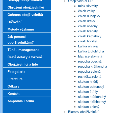
Biotopy obojživelníků
Obojživelníci ČR
mlok skvrnitý
Ohrožení obojživelníků
čolek velký
Ochrana obojživelníků
čolek dunajský
čolek dravý
Určování
čolek obecný
Metody výzkumu
čolek hranatý
čolek karpatský
Jak pomoci
čolek horský
obojživelníkům?
kuňka ohnivá
Tůně - management
kuňka žlutobřichá
blatnice skvrnitá
Časté dotazy a tvrzení
ropucha obecná
Obojživelníci a lidé
ropucha krátkonohá
ropucha zelená
Fotogalerie
rosnička zelená
Literatura
skokan hnědý
Odkazy
skokan ostronosý
skokan štíhlý
Kontakt
skokan krátkonohý
Amphibia Forum
skokan skřehotavý
skokan zelený
Biotopy obojživelníků