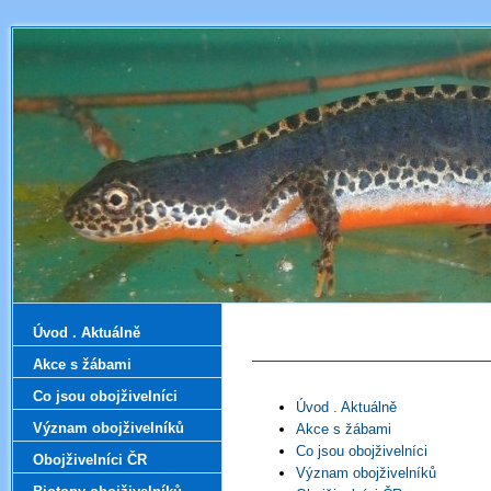
Úvod . Aktuálně
Akce s žábami
Co jsou obojživelníci
Úvod . Aktuálně
Význam obojživelníků
Akce s žábami
Co jsou obojživelníci
Obojživelníci ČR
Význam obojživelníků