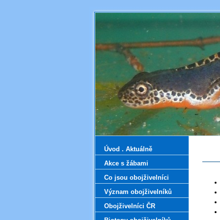
Úvod . Aktuálně
Akce s žábami
Co jsou obojživelníci
Význam obojživelníků
Obojživelníci ČR