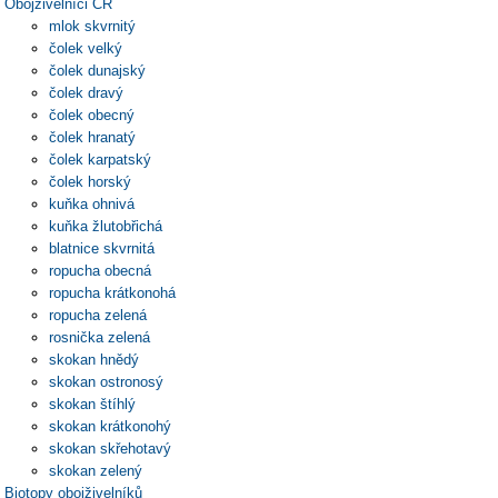
Obojživelníci ČR
mlok skvrnitý
čolek velký
čolek dunajský
čolek dravý
čolek obecný
čolek hranatý
čolek karpatský
čolek horský
kuňka ohnivá
kuňka žlutobřichá
blatnice skvrnitá
ropucha obecná
ropucha krátkonohá
ropucha zelená
rosnička zelená
skokan hnědý
skokan ostronosý
skokan štíhlý
skokan krátkonohý
skokan skřehotavý
skokan zelený
Biotopy obojživelníků