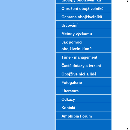
Biotopy obojživelníků
Ohrožení obojživelníků
Ochrana obojživelníků
Určování
Metody výzkumu
Jak pomoci
obojživelníkům?
Tůně - management
Časté dotazy a tvrzení
Obojživelníci a lidé
Fotogalerie
Literatura
Odkazy
Kontakt
Amphibia Forum