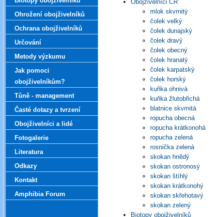
Biotopy obojživelníků
Obojživelníci ČR
mlok skvrnitý
Ohrožení obojživelníků
čolek velký
Ochrana obojživelníků
čolek dunajský
čolek dravý
Určování
čolek obecný
Metody výzkumu
čolek hranatý
čolek karpatský
Jak pomoci
čolek horský
obojživelníkům?
kuňka ohnivá
Tůně - management
kuňka žlutobřichá
blatnice skvrnitá
Časté dotazy a tvrzení
ropucha obecná
Obojživelníci a lidé
ropucha krátkonohá
ropucha zelená
Fotogalerie
rosnička zelená
Literatura
skokan hnědý
Odkazy
skokan ostronosý
skokan štíhlý
Kontakt
skokan krátkonohý
Amphibia Forum
skokan skřehotavý
skokan zelený
Biotopy obojživelníků