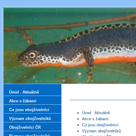
Úvod . Aktuálně
Akce s žábami
Co jsou obojživelníci
Úvod . Aktuálně
Význam obojživelníků
Akce s žábami
Co jsou obojživelníci
Obojživelníci ČR
Význam obojživelníků