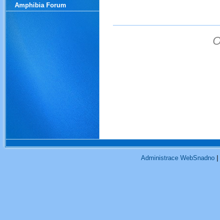
.
Amphibia Forum
O
obojživelníci ochrana ob
obojživelníky čolci mlo
mokřad amphibians obojžive
obojživelníků obojživelní
tůně tůň mokřad amphi
management žáby obojživel
skoka
Administrace WebSnadno
|