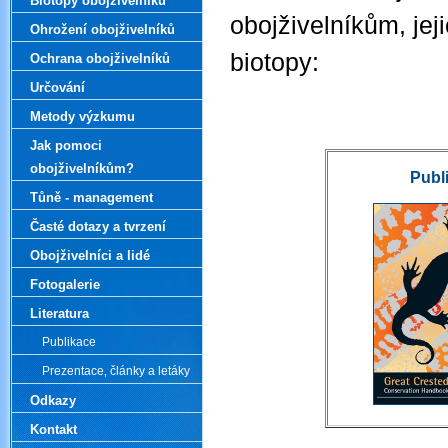
Biotopy obojživelníků
obojživelníkům, jeji
Ohrožení obojživelníků
biotopy:
Ochrana obojživelníků
Určování
Metody výzkumu
Jak pomoci
obojživelníkům?
Publ
Tůně - management
Časté dotazy a tvrzení
Obojživelníci a lidé
Fotogalerie
Literatura
Publikace
Prezentace‚ články a letáky
Odkazy
Kontakt