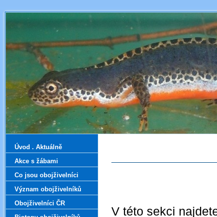
Úvod . Aktuálně
Akce s žábami
Co jsou obojživelníci
Význam obojživelníků
Obojživelníci ČR
V této sekci najdete