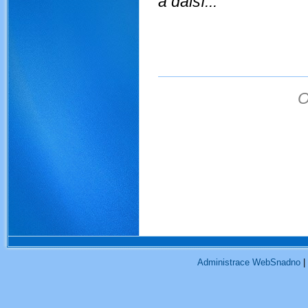
a další...
O
obojživelníci ochrana ob
obojživelníky člci mlo
mokřad amphibians obojžive
obojživelníků obojživelní
tůně tůň mokřad amphi
management žáby obojživel
skoka
Administrace WebSnadno
|