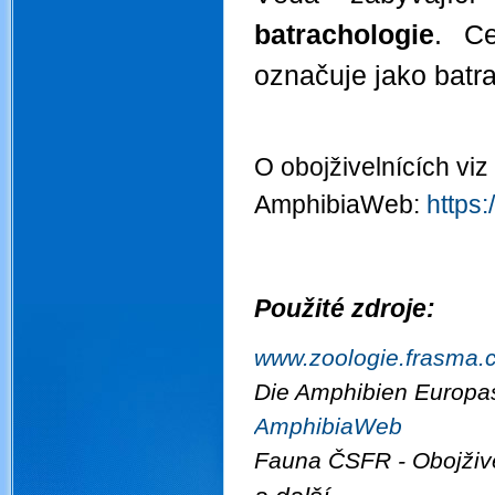
batrachologie
. Ce
označuje jako batr
O obojživelnících viz
AmphibiaWeb:
https
Použité zdroje:
www.zoologie.frasma.
Die Amphibien Europa
AmphibiaWeb
Fauna ČSFR - Obojžive