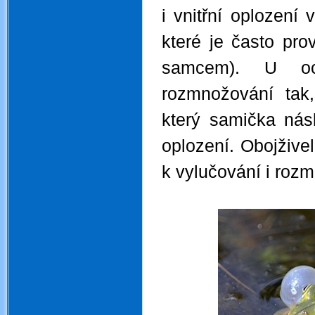
i vnitřní oplození
které je často pr
samcem). U oca
rozmnožování tak
který samička nás
oplození. Obojžive
k vylučování i rozm