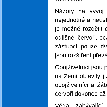
Názory na vývoj 
nejednotné a neust
je možné rozdělit d
odlišné: červoři, o
zástupci pouze dv
jsou rozšířeni přev
Obojživelníci jsou 
na Zemi objevily ji
obojživelníci a žáb
červoři dokonce až 
Věda zabývající