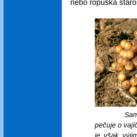
nebo ropuška staros
Sam
pečuje o vají
je však výji