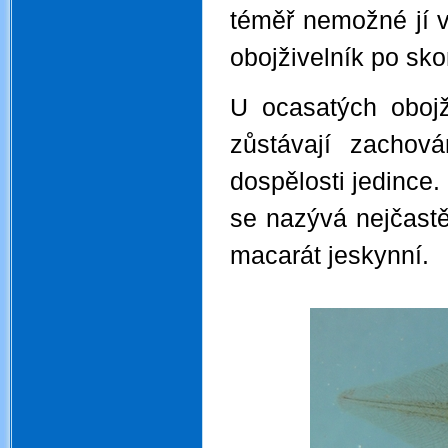
téměř nemožné jí v 
obojživelník po sko
U ocasatých obojž
zůstávají zachov
dospělosti jedince.
se nazývá nejčastě
macarát jeskynní.
.