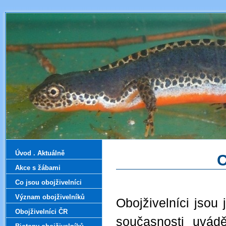
Úvod . Aktuálně
C
Akce s žábami
Co jsou obojživelníci
Význam obojživelníků
Obojživelníci jsou
Obojživelníci ČR
současnosti uvá