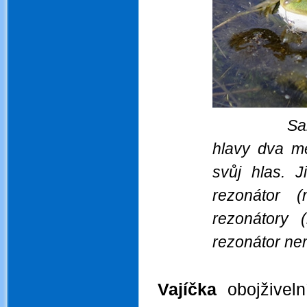
Sa
hlavy dva mě
svůj hlas. J
rezonátor (
rezonátory
rezonátor nem
Vajíčka
obojživel