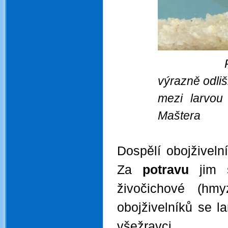
Pulci (zd
výrazně odliš
mezi larvo
Maštera
Dospělí obojživeln
Za
potravu
jim 
živočichové (hm
obojživelníků se la
všežravci.