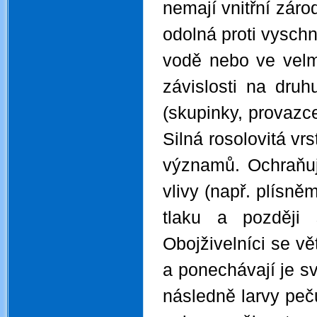
nemají vnitřní zár
odolná proti vyschn
vodě nebo ve velmi
závislosti na dru
(skupinky, provazce
Silná rosolovitá vr
významů. Ochraňuje
vlivy (např. plísně
tlaku a později 
Obojživelníci se vě
a ponechávají je s
následně larvy peč