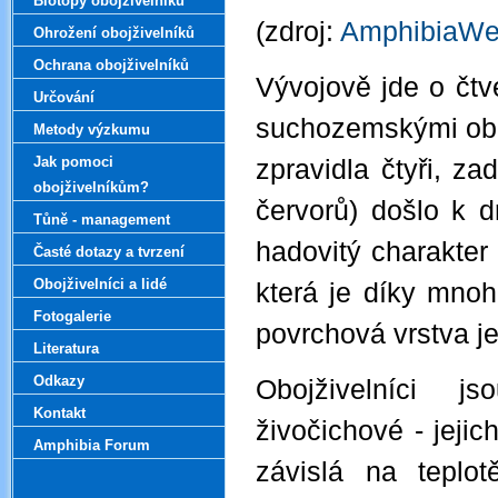
Biotopy obojživelníků
(zdroj:
AmphibiaW
Ohrožení obojživelníků
Ochrana obojživelníků
Vývojově jde o čtv
Určování
suchozemskými obra
Metody výzkumu
Jak pomoci
zpravidla čtyři, za
obojživelníkům?
červorů) došlo k d
Tůně - management
hadovitý charakter
Časté dotazy a tvrzení
Obojživelníci a lidé
která je díky mno
Fotogalerie
povrchová vrstva je
Literatura
Odkazy
Obojživelníci 
Kontakt
živočichové - jejic
Amphibia Forum
závislá na teplot