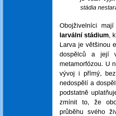
stádia nestar
Obojživelníci ma
larvální stádium
, 
Larva je většinou 
dospělců a její
metamorfózou. U ně
vývoj i přímý, bez
nedospělí a dospělí
podstatně uplatňuje
zmínit to, že obo
průběhu svého ži