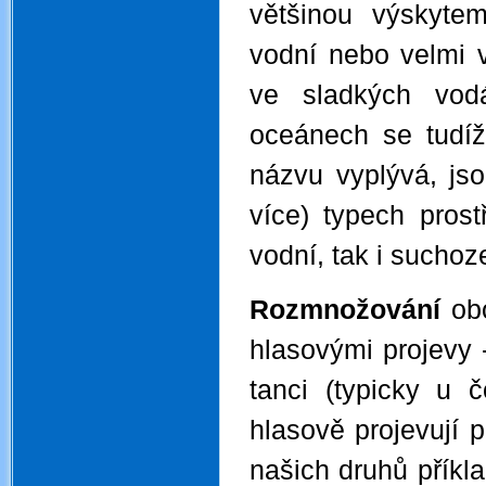
většinou výskyt
vodní nebo velmi 
ve sladkých vod
oceánech se tudíž
názvu vyplývá, js
více) typech prost
vodní, tak i suchoz
Rozmnožování
ob
hlasovými projevy 
tanci (typicky u 
hlasově projevují 
našich druhů příkla