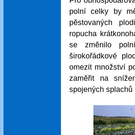
Pro obhospodařován
polní celky by mě
pěstovaných plod
ropucha krátkonoh
se změnilo poln
širokořádkové plod
omezit množství po
zaměřit na sníže
spojených splachů 