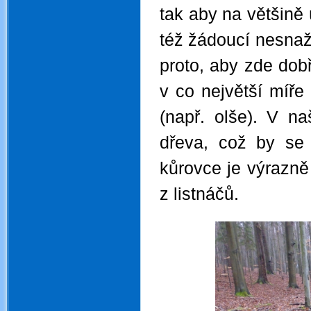
tak aby na většině
též žádoucí nesnaž
proto, aby zde dob
v co největší míře
(např. olše). V n
dřeva, což by se 
kůrovce je výrazně
z listnáčů.
.