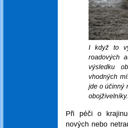
I když to v
roadových a
výsledku o
vhodných mís
jde o účinný 
obojživelníky
.
Při péči o krajin
nových nebo netrad