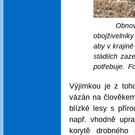
Obnov
obojživelník
aby v krajin
stádiích zaz
potřebuje. F
.
Výjimkou je z toh
vázán na člověkem 
blízké lesy s přír
např. vhodně upr
korytě drobného