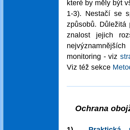
které by měly být 
1-3). Nestačí se s
způsobů. Důležitá 
znalost jejich ro
nejvýznamnějšíc
monitoring - viz
str
Viz též sekce
Meto
.
.
.
Ochrana obojž
1)
Praktická