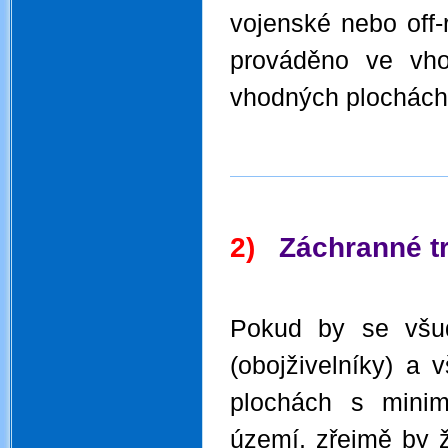
vojenské nebo off-
prováděno ve vho
vhodných plochách,
.
.
2)
Záchranné t
.
Pokud by se všud
(obojživelníky) a 
plochách s minim
území, zřejmě by 