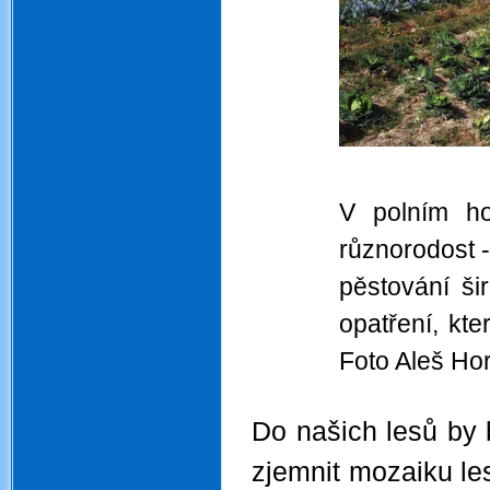
V polním ho
různorodost 
pěstování ši
opatření, kt
Foto Aleš Ho
.
Do našich lesů by 
zjemnit mozaiku les