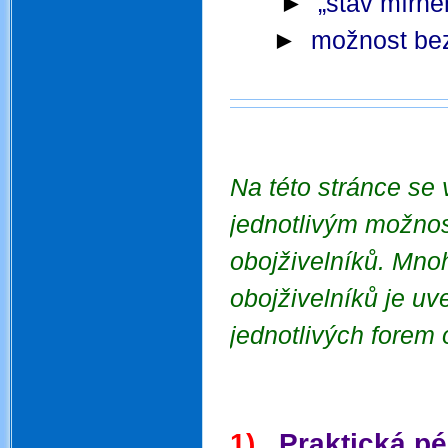
►
„stav mírné
►
možnost be
Na této stránce se 
jednotlivým možnos
obojživelníků.
Mnoh
obojživelníků je uv
jednotlivých forem 
1)
Praktická pé