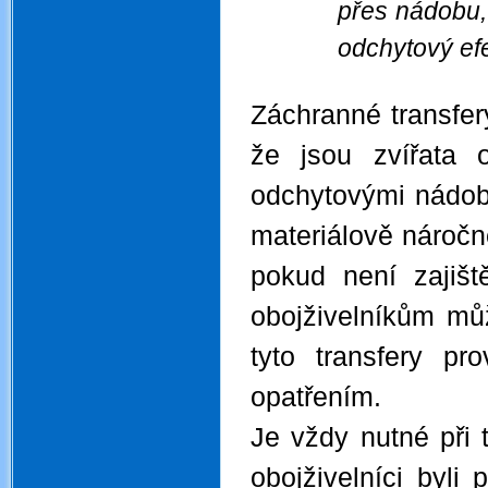
přes nádobu,
odchytový efe
.
Záchranné transfery
že jsou zvířata
odchytovými nádob
materiálově náročné
pokud není zajišt
obojživelníkům mů
tyto transfery pr
opatřením.
Je vždy nutné při 
obojživelníci byl