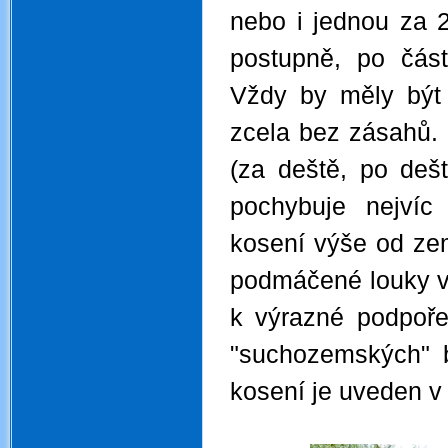
nebo i jednou za 
postupně, po čás
Vždy by měly být 
zcela bez zásahů. 
(za deště, po dešt
pochybuje nejvíc
kosení výše od ze
podmáčené louky v 
k výrazné podpoře 
"suchozemských" b
kosení je uveden v