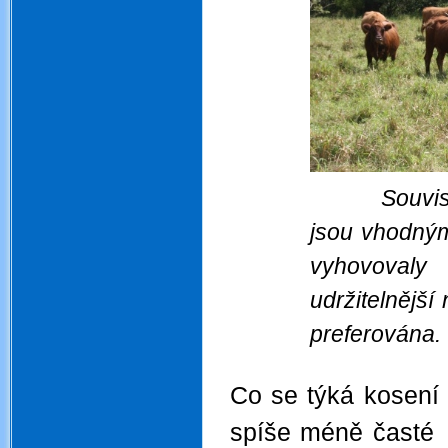
Souvis
jsou vhodným
vyhovovaly
udržitelnějš
preferována. 
.
Co se týká kosení 
spíše méně časté -