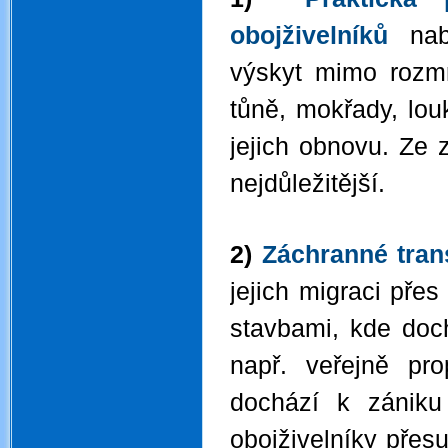
obojživelníků
nabí
výskyt mimo rozmn
tůně, mokřady, lou
jejich obnovu. Ze 
nejdůležitější.
2)
Záchranné tran
jejich migraci přes
stavbami, kde doch
např. veřejně pro
dochází k zániku
obojživelníky přesu