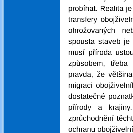
probíhat. Realita j
transfery obojživel
ohrožovaných ne
spousta staveb je
musí příroda ustou
způsobem, třeba 
pravda, že většina 
migraci obojživelní
dostatečné poznatk
přírody a krajin
zprůchodnění těchto
ochranu obojživeln