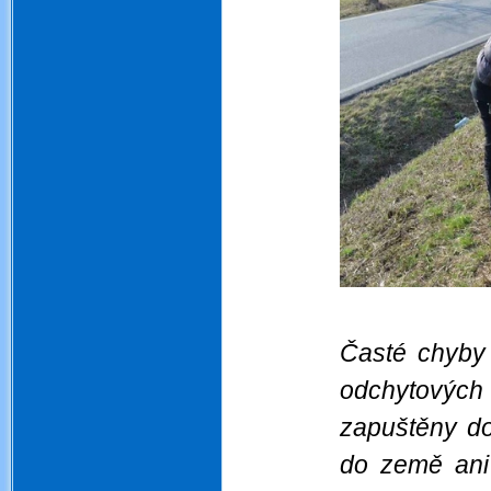
Časté chyby 
odchytovýc
zapuštěny do
do země ani 