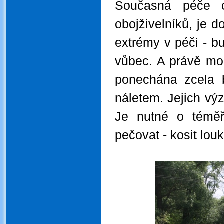
Současná péče o
obojživelníků, je d
extrémy v péči - b
vůbec. A právě mok
ponechána zcela b
náletem. Jejich vý
Je nutné o téměř
pečovat - kosit lou