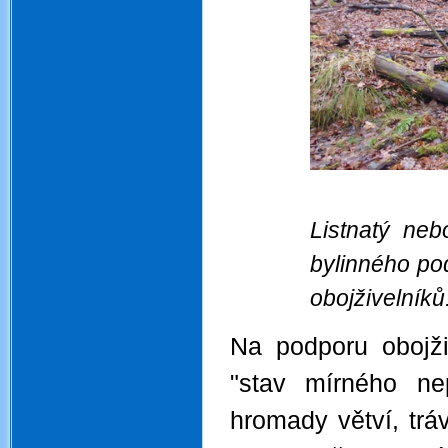
Listnatý ne
bylinného pod
obojživelník
Na podporu obojži
"stav mírného ne
hromady větví, trá