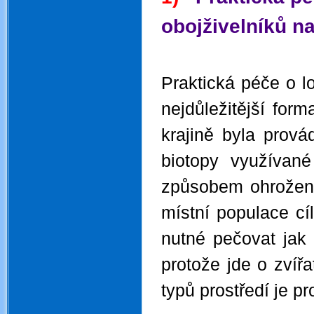
obojživelníků n
.
Praktická péče o lo
nejdůležitější for
krajině byla prov
biotopy využívané
způsobem ohroženi
místní populace cí
nutné pečovat jak 
protože jde o zvířa
typů prostředí je pr
.