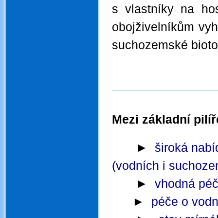
s vlastníky na ho
obojživelníkům vyh
suchozemské bioto
Mezi základní pilí
.
►
široká nabí
(vodních i suchoz
►
vhodná péče
►
péče o vodn