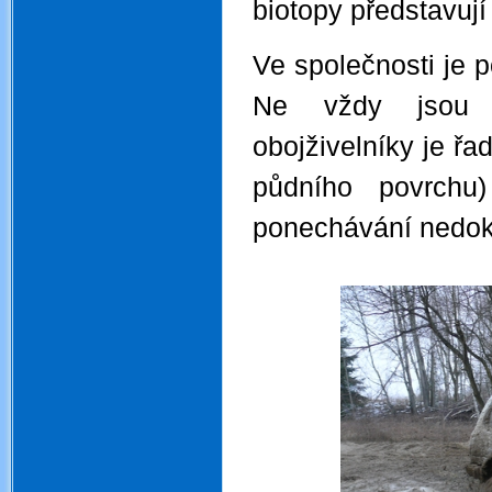
biotopy představuj
Ve společnosti je p
Ne vždy jsou na
obojživelníky je řa
půdního povrchu
ponechávání nedoká