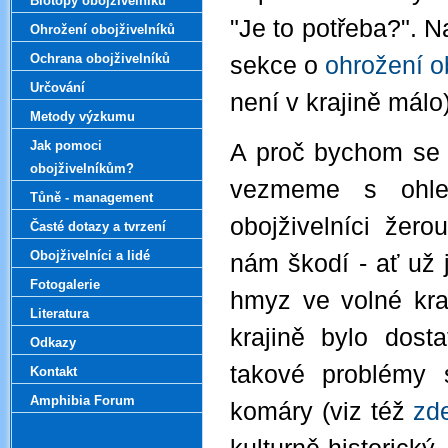
Biotopy obojživelníků
"Je to potřeba?". 
Ohrožení obojživelníků
Ochrana obojživelníků
sekce o
ohrožení o
Určování
není v krajině málo)
Metody výzkumu
Jak pomoci
A proč bychom se m
obojživelníkům?
vezmeme s ohle
Tůně - management
obojživelníci žero
Časté dotazy a tvrzení
Obojživelníci a lidé
nám škodí - ať už 
Fotogalerie
hmyz ve volné kra
Literatura
krajině bylo dost
Odkazy
takové problémy
Kontakt
Amphibia Forum
komáry (viz též
zd