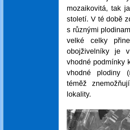
mozaikovitá, tak j
století. V té době 
s různými plodina
velké celky přine
obojživelníky je 
vhodné podmínky k ž
vhodné plodiny (n
téměž znemožňují
lokality.