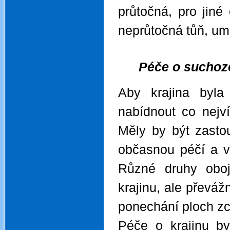
průtočná, pro jiné
neprůtočná tůň, um
.
Péče o suchoz
Aby krajina byla
nabídnout co nejv
Měly by být zasto
občasnou péčí a v
Různé druhy oboj
krajinu, ale převáž
ponechání ploch zc
Péče o krajinu b