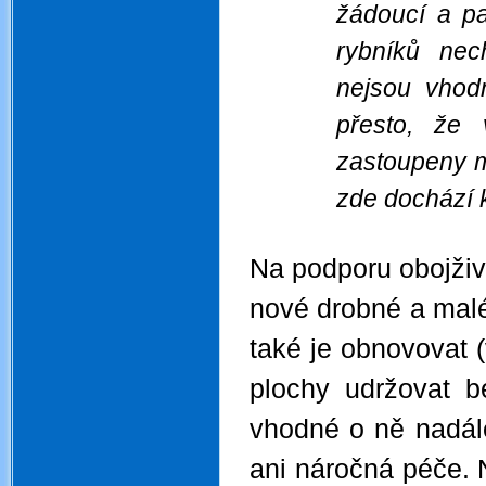
žádoucí a pa
rybníků nec
nejsou vhodn
přesto, že
zastoupeny mě
zde dochází 
.
Na podporu obojživ
nové drobné a malé 
také je obnovovat 
plochy udržovat b
vhodné o ně nadále
ani náročná péče. 