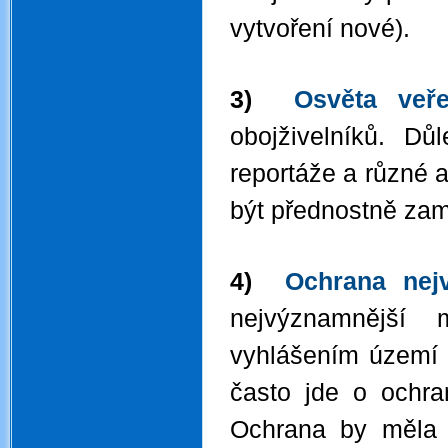
vytvoření nové).
3)
Osvěta veře
obojživelníků. Dů
reportáže a různé a
být přednostně zam
4)
Ochrana nej
nejvýznamnější 
vyhlášením území 
často jde o ochran
Ochrana by měla 