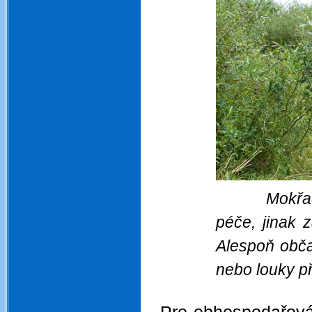
Mokřa
péče, jinak 
Alespoň obča
nebo louky p
.