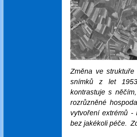
Změna ve struktuře 
snímků z let 195
kontrastuje s něčím
rozrůzněné hospodař
vytvoření extrémů -
bez jakékoli péče. Z
.