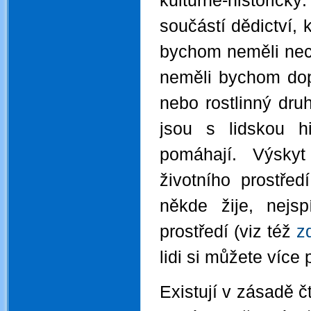
kulturně-historic
součástí dědictví, 
bychom neměli nech
neměli bychom dopu
nebo rostlinný dru
jsou s lidskou h
pomáhají. Výskyt
životního prostře
někde žije, nejs
prostředí (viz též
z
lidi si můžete více 
Existují v zásadě č