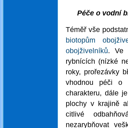
.
Péče o vodní b
.
Téměř vše podstat
biotopům obojžive
obojživelníků
. Ve 
rybnících (nízké 
roky, prořezávky b
vhodnou péči o 
charakteru, dále j
plochy v krajině 
citlivé odbahňo
nezarybňovat veš