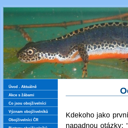
Úvod . Aktuálně
O
Akce s žábami
Co jsou obojživelníci
Význam obojživelníků
Kdekoho jako první 
Obojživelníci ČR
napadnou otázky: 