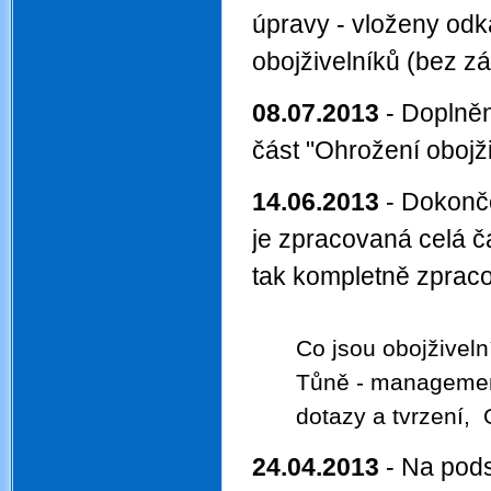
úpravy - vloženy odk
obojživelníků (bez zá
08.07.2013
- Doplněn
část "Ohrožení obojži
14.06.2013
- Dokonč
je zpracovaná celá čá
tak komplet
Co jsou obojživeln
Tůně - management
dotazy a tvrzení,
24.04.2013
- Na pods