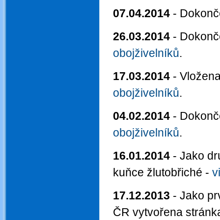
07.04.2014
- Dokonč
26.03.2014
- Dokonče
obojživelníků
.
17.03.2014
- Vložena
obojživelníků
.
04.02.2014
- Dokonč
obojživelníků
.
16.01.2014
- Jako dr
kuňce žlutobřiché -
v
17.12.2013
- Jako prv
ČR vytvořena stránk