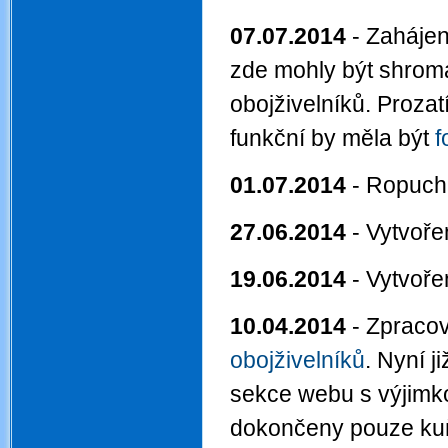
07.07.2014
- Zahájen
zde mohly být shroma
obojživelníků. Proza
funkční by měla být
f
01.07.2014
- Ropucha
27.06.2014
- Vytvoře
19.06.2014
- Vytvořen
10.04.2014
- Zpraco
obojživelníků
. Nyní 
sekce webu s výjimko
dokončeny pouze ku