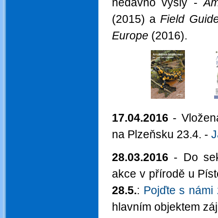
nedávno vyšly -
Am
(2015) a
Field Guide
Europe
(2016).
17.04.2016
- Vložen
na Plzeňsku 23.4. -
J
28.03.2016
- Do se
akce v přírodě u Pís
28.5.
:
Pojďte s námi
hlavním objektem záj