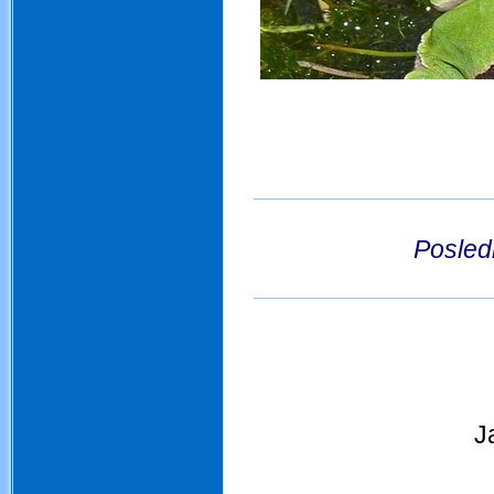
.
Posled
.
J