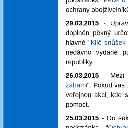
podstránka "
Péče o 
ochrany obojživelník
29.03.2015
- Uprav
doplněn pěkný určov
hlavně "
Klíč snůšek
nedávno vydané pub
republiky.
26.03.2015
- Mezi h
žábami
". Pokud vás 
veřejnou akci, kde 
pomoct.
25.03.2015
- Do sek
podstránka "
Ochra