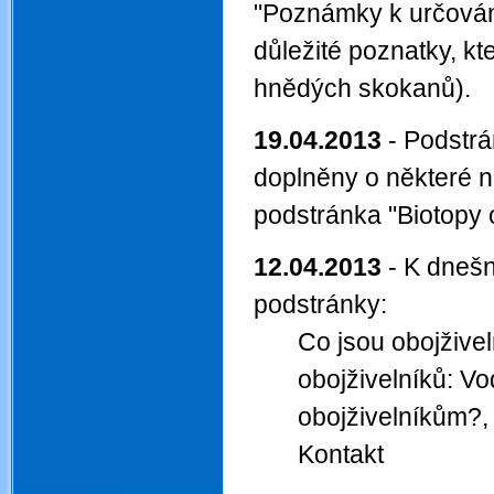
"Poznámky k určován
důležité poznatky, kt
hnědých skokanů).
19.04.2013
- Podstrá
doplněny o některé n
podstránka "Biotopy 
12.04.2013
- K dnešn
podstránky:
Co jsou obojživel
obojživelníků: V
obojživelníkům?, 
Kontakt