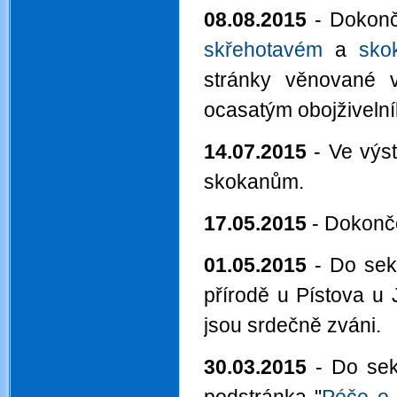
08.08.2015
- Dokonč
skřehotavém
a
sko
stránky věnované 
ocasatým obojživeln
14.07.2015
- Ve výs
skokanům.
17.05.2015
- Dokonče
01.05.2015
- Do se
přírodě u Pístova u 
jsou srdečně zváni.
30.03.2015
- Do sek