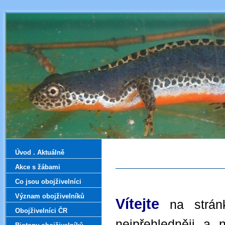
Úvod . Aktuálně
Akce s žábami
Co jsou obojživelníci
Význam obojživelníků
Vítejte
na strán
Obojživelníci ČR
nejpřehledněji a 