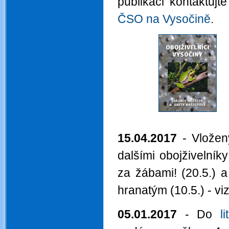
publikaci kontaktujt
ČSO na Vysočině
.
.
15.04.2017
- Vložen
dalšími obojživelník
za žábami! (20.5.) 
hranatým (10.5.) - vi
05.01.2017
- Do
l