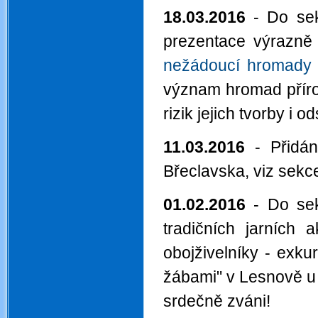
18.03.2016
- Do se
prezentace výrazně 
nežádoucí hromady
význam hromad příro
rizik jejich tvorby i o
11.03.2016
- Přidán
Břeclavska, viz sek
01.02.2016
- Do se
tradičních jarních
obojživelníky - exk
žábami" v Lesnově u 
srdečně zváni!