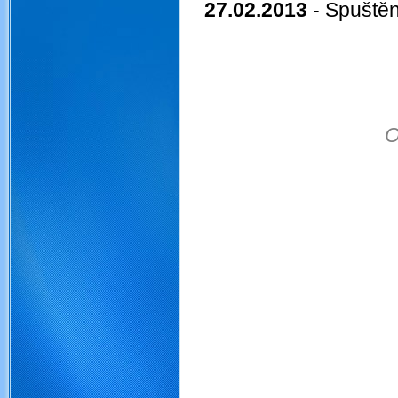
27.02.2013
- Spuštěn
O
obojživelníci ochrana ob
obojživelníky čolci mlo
mokřad amphibians obojžive
obojživelníků obojživelní
tůně tůň mokřad amphi