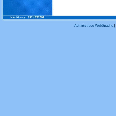
management žáby obojživel
skoka
Návštěvnost:
292 / 732699
Administrace WebSnadno
|