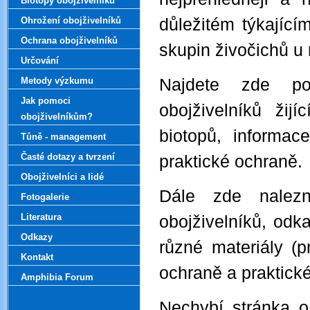
Biotopy obojživelníků
Ohrožení obojživelníků
důležitém týkající
Ochrana obojživelníků
skupin živočichů u 
Určování
Metody výzkumu
Najdete zde pop
Jak pomoci
obojživelníků žij
obojživelníkům?
biotopů, informac
Tůně - management
Časté dotazy a tvrzení
praktické ochraně.
Obojživelníci a lidé
Dále zde nalezne
Fotogalerie
Literatura
obojživelníků, odk
Odkazy
různé materiály (pr
Kontakt
ochraně a praktické 
Amphibia Forum
Nechybí stránka o 