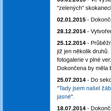
"zelených" skokanec
02.01.2015
- Dokonč
28.12.2014
- Vytvoře
25.12.2014
- Průběž
již jen několik druh
fotogalerie v plné ve
Dokončena by měla b
25.07.2014
- Do sekc
"
Tady jsem našel žábu
jasné
".
18.07.2014
- Dokonč