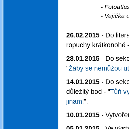
- Fotoatl
- Vajíčka 
26.02.2015
- Do liter
ropuchy krátkonohé 
28.01.2015
- Do sekc
"
Žáby se nemůžou ut
14.01.2015
- Do sekc
důležitý bod -
"
Tůň vy
jinam!
".
10.01.2015
- Vytvoř
05.01.2015
- Ve výst