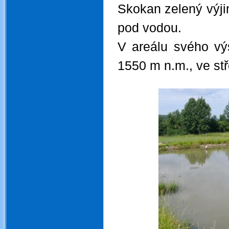
Skokan zelený výjim
pod vodou.
V areálu svého vý
1550 m n.m., ve st
.