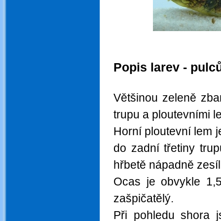
.
Popis larev - pulc
.
Většinou zeleně zba
trupu a ploutevními l
Horní ploutevní lem j
do zadní třetiny tr
hřbetě nápadně zesí
Ocas je obvykle 1,5
zašpičatělý.
Při pohledu shora j