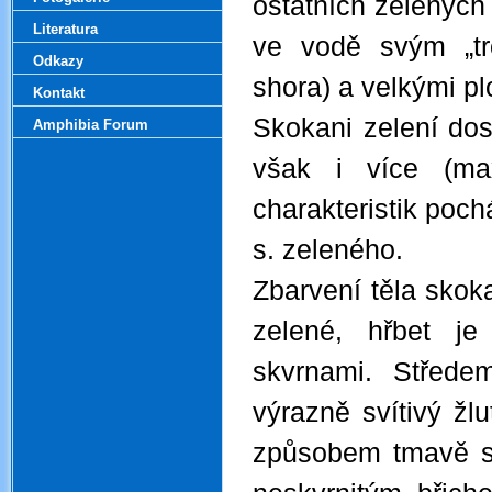
ostatních zelených 
Literatura
ve vodě svým „tro
Odkazy
shora) a velkými p
Kontakt
Skokani zelení dos
Amphibia Forum
však i více (m
charakteristik poch
s. zeleného.
Zbarvení těla skok
zelené, hřbet j
skvrnami. Střed
výrazně svítivý žl
způsobem tmavě skv