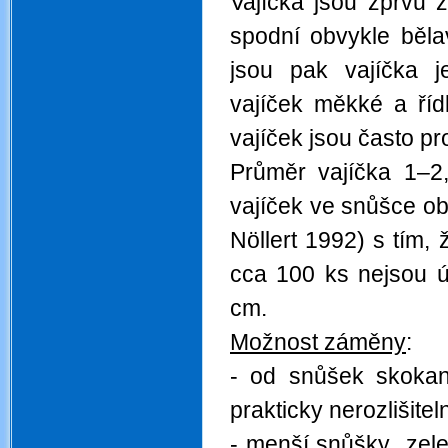
Vajíčka jsou zprvu 
spodní obvykle běla
jsou pak vajíčka j
vajíček měkké a říd
vajíček jsou často pro
Průměr vajíčka 1–2
vajíček ve snůšce ob
Nöllert 1992) s tím, 
cca 100 ks nejsou ú
cm.
Možnost záměny
:
- od snůšek skokan
prakticky nerozlišitel
- menší snůšky „zel