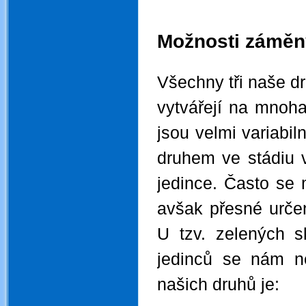
.
.
Možnosti záměn
.
Všechny tři naše d
vytvářejí na mnoha
jsou velmi variabil
druhem ve stádiu v
jedince. Často se 
avšak přesné určen
U tzv. zelených 
jedinců se nám ne
našich druhů je:
.