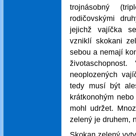
trojnásobný (tr
rodičovskými dru
jejichž vajíčka 
vzniklí skokani zel
sebou a nemají kont
životaschopnost.
neoplozených vají
tedy musí být al
krátkonohým nebo
mohl udržet. Mnoz
zelený je druhem, 
Skokan zelený vytvá