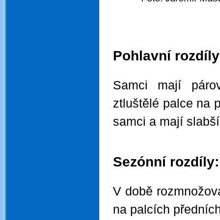
.
.
Pohlavní rozdíly
.
Samci mají párov
ztluštělé palce na 
samci a mají slabší
.
.
Sezónní rozdíly:
.
V době rozmnožová
na palcích předních