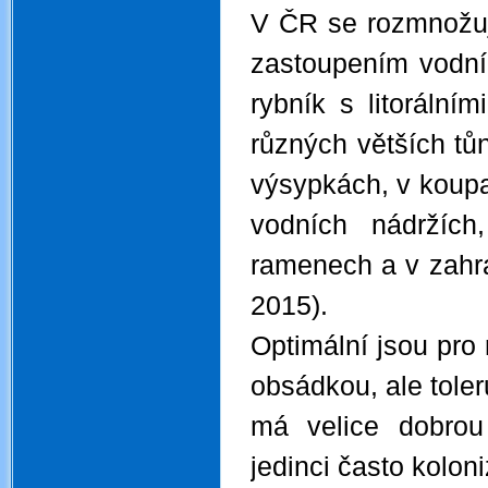
V ČR se rozmnožuje
zastoupením vodní
rybník s litorální
různých větších tů
výsypkách, v koupal
vodních nádržích
ramenech a v zahra
2015).
Optimální jsou pro 
obsádkou, ale toler
má velice dobrou
jedinci často kolon