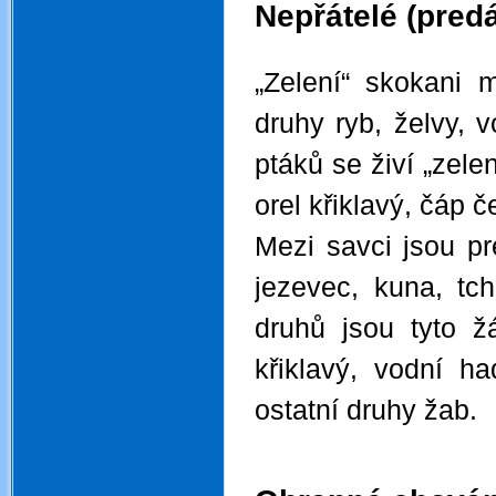
Nepřátelé (predá
.
„Zelení“ skokani m
druhy ryb, želvy, v
ptáků se živí „zele
orel křiklavý, čáp č
Mezi savci jsou pre
jezevec, kuna, tc
druhů jsou tyto ž
křiklavý, vodní h
ostatní druhy žab.
.
.