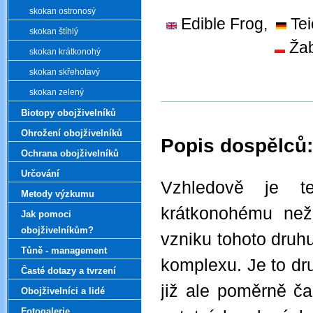
skokan ostronosý
Edible Frog,
Tei
skokan štíhlý
Ža
skokan krátkonohý
skokan skřehotavý
skokan zelený
Biotopy obojživelníků
Ohrožení obojživelníků
Popis dospělců:
Ochrana obojživelníků
.
Určování
Vzhledově je t
Metody výzkumu
krátkonohému než
Jak pomoci
obojživelníkům?
vzniku tohoto druhu
Tůně - management
komplexu. Je to dru
Časté dotazy a tvrzení
již ale poměrně ča
Obojživelníci a lidé
Fotogalerie