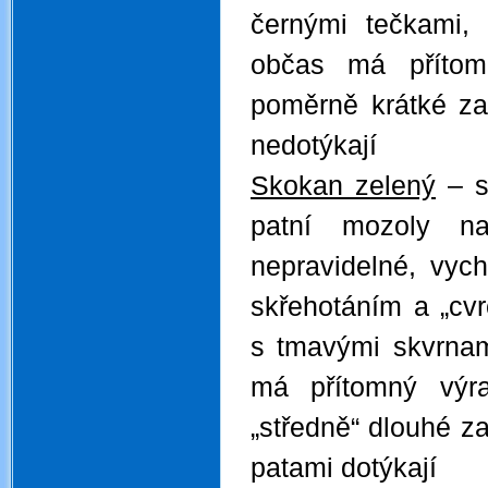
černými tečkami, 
občas má přítom
poměrně krátké za
nedotýkají
Skokan zelený
– st
patní mozoly n
nepravidelné, vyc
skřehotáním a „cvr
s tmavými skvrnam
má přítomný výra
„středně“ dlouhé z
patami dotýkají