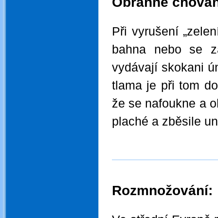
Obranné chován
.
Při vyrušení „zelen
bahna nebo se zap
vydávají skokani ú
tlama je při tom do
že se nafoukne a o
plaché a zběsile un
Rozmnožování:
.