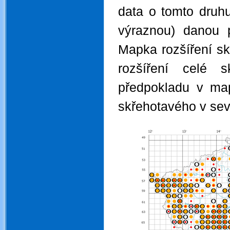
data o tomto druhu
výraznou) danou p
Mapka rozšíření s
rozšíření celé 
předpokladu v map
skřehotavého v sev
.