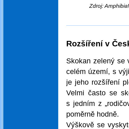
Zdroj: Amphibi
.
.
Rozšíření v Čes
.
Skokan zelený se v
celém území, s výj
je jeho rozšíření p
Velmi často se sk
s jedním z „rodičo
poměrně hodně.
Výškově se vyskyt