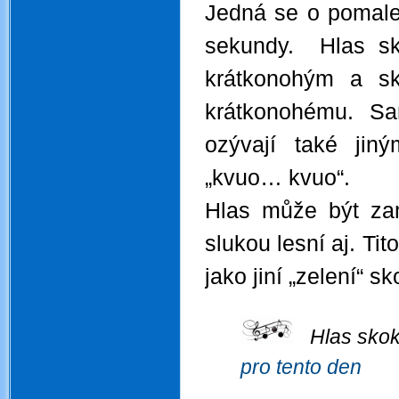
Jedná se o pomalejš
sekundy. Hlas s
krátkonohým a sk
krátkonohému. Sa
ozývají také jiný
„kvuo… kvuo“.
Hlas může být za
slukou lesní aj. Ti
jako jiní „zelení“ sk
.
Hlas skoka
pro tento den