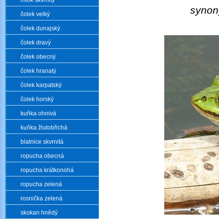
mlok skvrnitý
syno
čolek velký
čolek dunajský
čolek dravý
čolek obecný
čolek hranatý
čolek karpatský
čolek horský
kuňka ohnivá
kuňka žlutobřichá
blatnice skvrnitá
ropucha obecná
ropucha krátkonohá
ropucha zelená
rosnička zelená
skokan hnědý