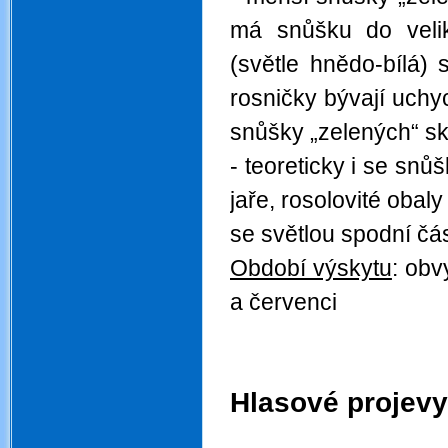
má snůšku do velik
(světle hnědo-bílá)
rosničky bývají uchyc
snůšky „zelených“ sk
- teoreticky i se sn
jaře, rosolovité obal
se světlou spodní čás
Období výskytu
: obv
a červenci
.
.
Hlasové projevy
.