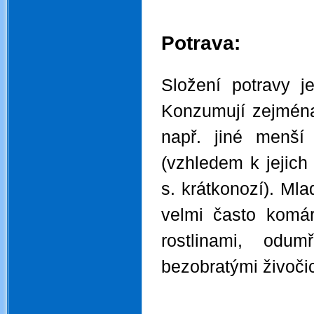
.
.
Potrava:
.
Složení potravy 
Konzumují zejména 
např. jiné menší
(vzhledem k jejich 
s. krátkonozí). Mla
velmi často komá
rostlinami, odu
bezobratými živoči
.
.