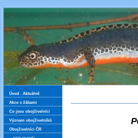
Úvod . Aktuálně
Akce s žábami
Co jsou obojživelníci
P
Význam obojživelníků
Obojživelníci ČR