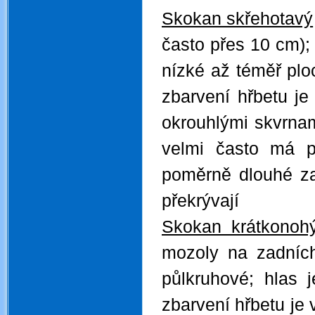
Skokan skřehotavý
často přes 10 cm);
nízké až téměř plo
zbarvení hřbetu je
okrouhlými skvrnam
velmi často má p
poměrně dlouhé za
překrývají
Skokan krátkonoh
mozoly na zadních
půlkruhové; hlas j
zbarvení hřbetu je