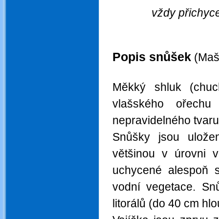
vždy přichyce
.
Popis snůšek
(Mašt
.
Měkký shluk (chuchv
vlašského ořechu 
nepravidelného tvaru
Snůšky jsou ulože
většinou v úrovni 
uchycené alespoň s
vodní vegetace. Sn
litorálů (do 40 cm hl