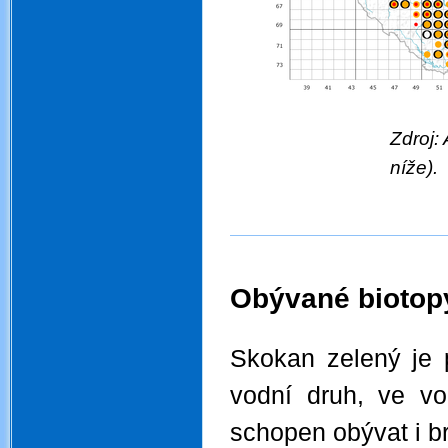
Zdroj:
níže).
Obývané biotopy
.
Skokan zelený je 
vodní druh, ve vo
schopen o
bývat i b