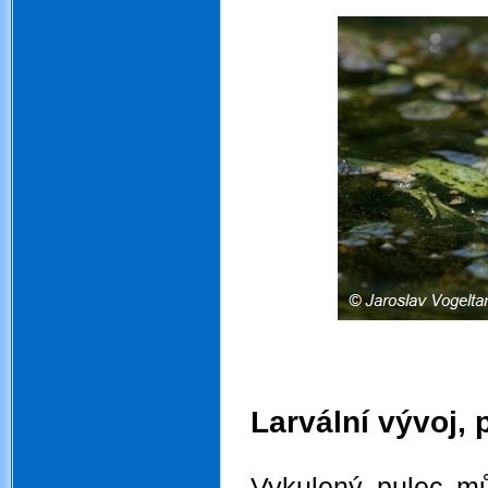
.
Larvální vývoj, 
.
Vykulený pulec mů