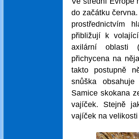
Ve střední Evropě 
do začátku června.
prostřednictvím 
přibližují k vola
axilární oblasti
přichycena na něj
takto postupně ně
snůška obsahuje 
Samice skokana ze
vajíček. Stejně ja
vajíček na velikost