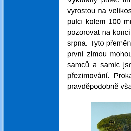
vyrostou na veliko
pulci kolem 100 
pozorovat na konci 
srpna. Tyto přeměn
první zimou mohou
samců a samic js
přezimování. Prok
pravděpodobně však