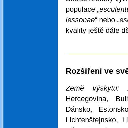
populace „
esculent
lessonae
“ nebo „
es
kvality ještě dále dě
Rozšíření ve svě
.
Země výskytu:
Hercegovina, Bu
Dánsko, Estonsko,
Lichtenštejnsko, 