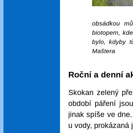
obsádkou mů
biotopem, kd
bylo, kdyby 
Maštera
.
.
Roční a denní ak
.
Skokan zelený přez
období páření jsou
jinak spíše ve dne
u vody, prokázaná 