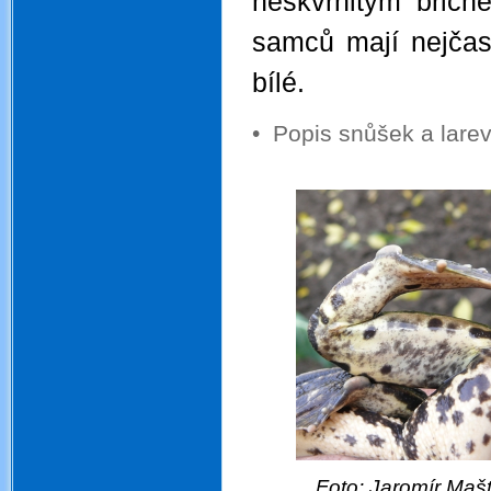
neskvrnitým břich
samců mají nejčast
bílé.
•
Popis snůšek a lar
.
Foto: Jaromí