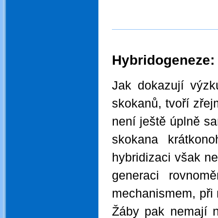
Hybridogeneze:
Jak dokazují výzk
skokanů, tvoří zřej
není ještě úplně sa
skokana krátkono
hybridizaci však n
generaci rovnomě
mechanismem, při n
Žáby pak nemají n