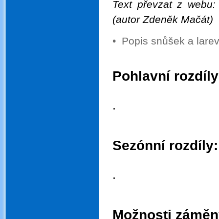
Text převzat z webu
(autor Zdeněk Mačát)
•
Popis snůšek a lar
.
Pohlavní rozdíly
.
.
.
.
Sezónní rozdíly:
.
.
.
.
Možnosti záměn