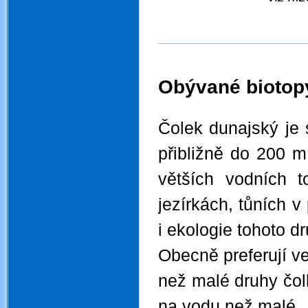
Obývané biotopy
.
Čolek dunajský je 
přibližně do 200 
větších vodních t
jezírkách, tůních v
i ekologie tohoto 
Obecně preferují ve
než malé druhy čol
na vodu než malé.