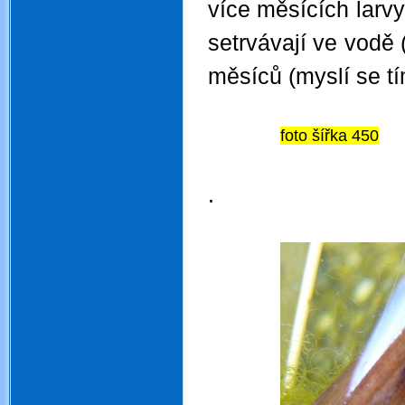
více měsících larvy
setrvávají ve vodě (
měsíců (myslí se tím
foto šířka 450
.