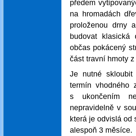
předem vytipovanýc
na hromadách dřev
proloženou drny 
budovat klasická
občas pokácený str
část travní hmoty 
Je nutné skloubit
termín vhodného 
s ukončením nej
nepravidelně v sou
která je odvislá od 
alespoň 3 měsíce.