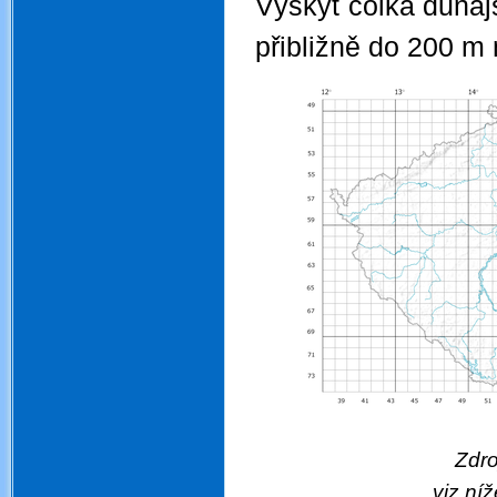
Výskyt čolka dunaj
přibližně do 200 m
Zdroj:
viz níž