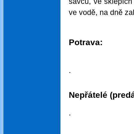
savců, ve sklepích
ve vodě, na dně za
.
.
Potrava:
.
.
.
.
Nepřátelé (predá
.
.
.
.