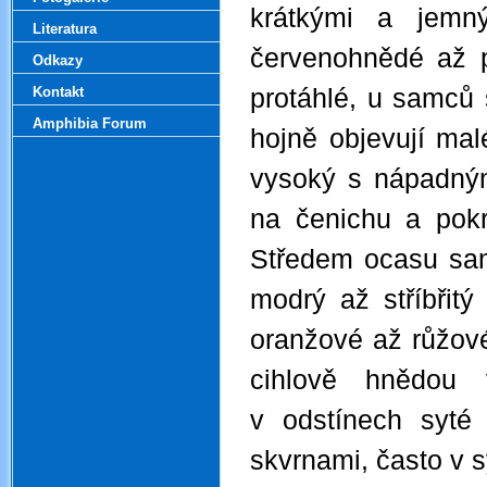
krátkými a jemn
Literatura
červenohnědé až p
Odkazy
Kontakt
protáhlé, u samců 
Amphibia Forum
hojně objevují mal
vysoký s nápadným
na čenichu a pokr
Středem ocasu sam
modrý až stříbřit
oranžové až růžové
cihlově hnědou v
v odstínech syté
skvrnami, často v 