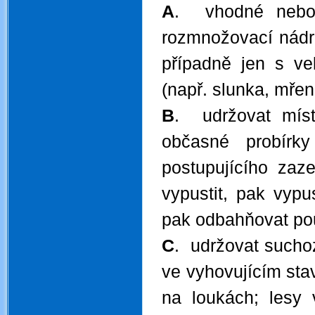
A
. vhodné nebo 
rozmnožovací nádrži
případně jen s v
(např. slunka, mřenk
B
. udržovat míst
občasné probírky
postupujícího zaz
vypustit, pak vypus
pak odbahňovat pouz
C
. udržovat sucho
ve vyhovujícím stav
na loukách; lesy 