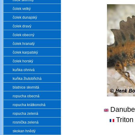
mlok skvrnitý
čolek velký
čolek dunajský
čolek dravý
čolek obecný
čolek hranatý
čolek karpatský
čolek horský
kuňka ohnivá
kuňka žlutobřichá
blatnice skvrnitá
ropucha obecná
ropucha krátkonohá
Danube
ropucha zelená
Triton
rosnička zelená
skokan hnědý