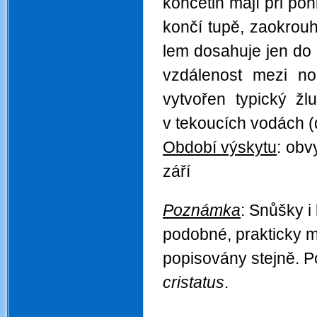
končetin mají při poh
končí tupě, zaokrouh
lem dosahuje jen do z
vzdálenost mezi no
vytvořen typický žl
v tekoucích vodách (
Období výskytu
:
obvy
září
.
.
Poznámka
: Snůšky i 
podobné, prakticky mo
popisovány stejně. P
cristatus
.