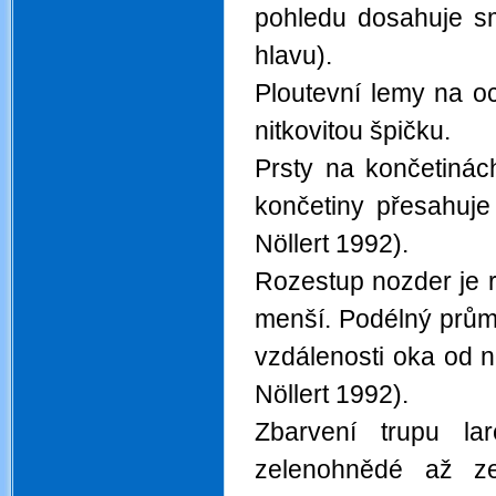
pohledu dosahuje s
hlavu).
Ploutevní lemy na o
nitkovitou špičku.
Prsty na končetinác
končetiny přesahuje
Nöllert 1992).
Rozestup nozder je 
menší. Podélný prům
vzdálenosti oka od n
Nöllert 1992).
Zbarvení trupu la
zelenohnědé až ze