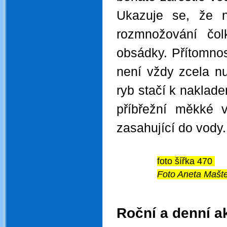
Ukazuje se, že ne
rozmnožování čol
obsádky. Přítomnos
není vždy zcela n
ryb stačí k naklade
příbřežní měkké 
zasahující do vody.
foto šířka 470
Foto Aneta Mašt
.
.
Roční a denní ak