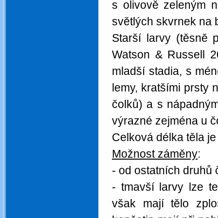
s olivově zeleným n
světlých skvrnek na 
Starší larvy (těsně
Watson & Russell 20
mladší stadia, s mé
lemy, kratšími prsty 
čolků) a s nápadným
výrazné zejména u č
Celková délka těla je
Možnost záměny
:
- od ostatních druhů 
- tmavší larvy lze t
však mají tělo zplo