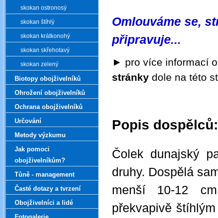
skokan ostronosý
Omlouváme se, str
skokan štíhlý
skokan krátkonohý
připravuje...
skokan skřehotavý
►
pro více informací o
skokan zelený
stránky
dole na této s
Biotopy obojživelníků
Ohrožení obojživelníků
Ochrana obojživelníků
Popis dospělců:
Určování
Metody výzkumu
.
Jak pomoci
Čolek dunajský pa
obojživelníkům?
druhy. Dospělá sam
Tůně - management
menší 10-12 cm 
Časté dotazy a tvrzení
Obojživelníci a lidé
překvapivě štíhlým
Fotogalerie