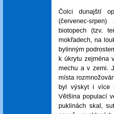
.
Čolci dunajští o
(červenec-srpen
biotopech (tzv. t
mokřadech, na louk
bylinným podrostem
k úkrytu zejména 
mechu a v zemi. Je
místa rozmnožován
byl výskyt i víc
Většina populací v
puklinách skal, su