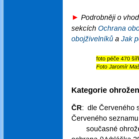
►
Podrobněji o vhodn
sekcích
Ochrana oboj
obojživelníků
a
Jak p
foto péče 470 šíř
Foto Jaromír Maš
.
Kategorie ohrožen
.
ČR
: dle Červeného s
Červeného seznamu 2
současné ohrože