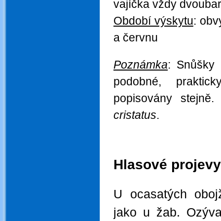
vajíčka vždy dvouba
Období výskytu
:
obvy
a červnu
.
Poznámka
: Snůšky i
podobné, praktick
popisovány stejně
cristatus
.
.
.
Hlasové projevy
.
U ocasatých obojž
jako u žab. Ozýva