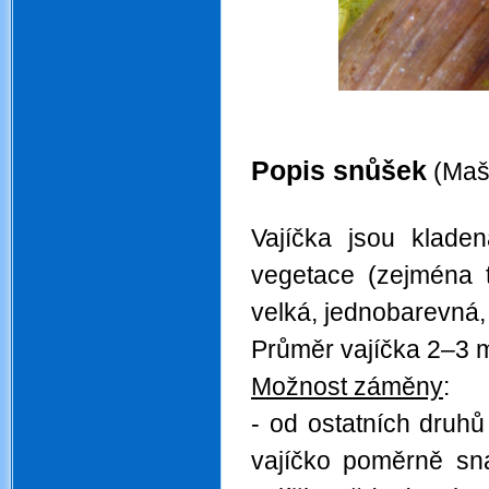
.
Popis snůšek
(Mašt
.
Vajíčka jsou kladen
vegetace (zejména tr
velká, jednobarevná, 
Průměr vajíčka 2–3 
Možnost záměny
:
- od ostatních druhů
vajíčko poměrně sna