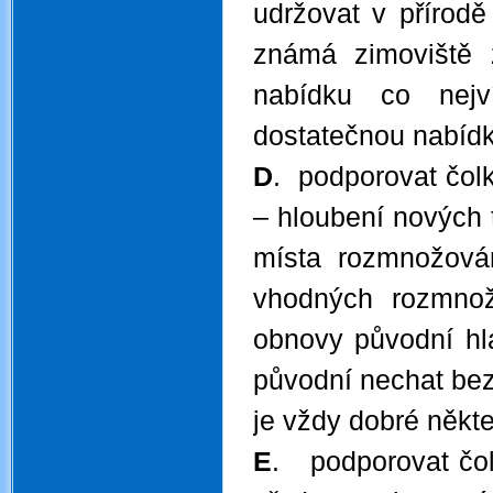
udržovat v přírodě
známá zimoviště z
nabídku co nejv
dostatečnou nabídk
D
. podporovat čol
– hloubení nových 
místa rozmnožován
vhodných rozmnož
obnovy původní hl
původní nechat bez
je vždy dobré někt
E
. podporovat čol