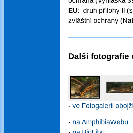
ochrana (Vyhláška 3
EU
: druh přílohy II 
zvláštní ochrany (Na
Další fotografie
.
-
ve Fotogalerii oboj
.
-
na AmphibiaWebu
-
na BioLibu