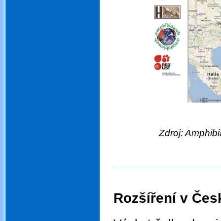
Zdroj: Amphib
.
.
Rozšíření v Čes