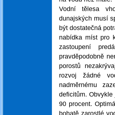
Vodní tělesa vh
dunajských musí sp
být dostatečná potr
nabídka míst pro k
zastoupení predá
pravděpodobně není
porostů nezakrýv
rozvoj žádné vo
nadměrnému zaze
deficitům. Obvykle 
90 procent. Optimá
bohatě zarostlé vo