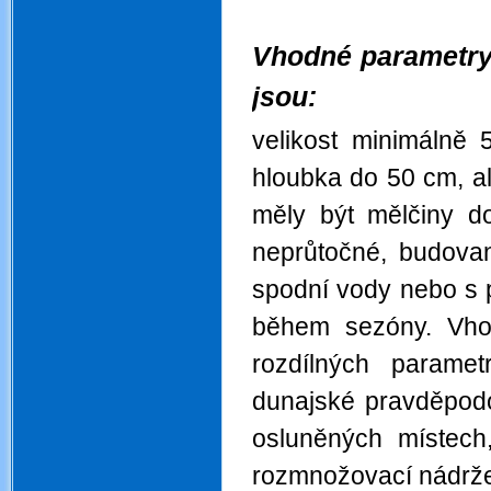
.
Vhodné parametry
jsou:
velikost minimálně
hloubka do
50 cm
, 
měly být mělčiny 
neprůtočné, budova
spodní vody nebo s 
během sezóny. Vhod
rozdílných paramet
dunajské pravděpod
osluněných místech,
rozmnožovací nádrž