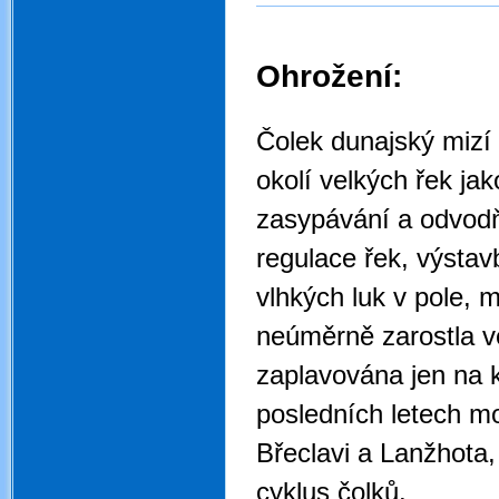
Ohrožení:
.
Čolek dunajský mizí
okolí velkých řek jak
zasypávání a odvodň
regulace řek, výsta
vlhkých luk v pole, 
neúměrně zarostla ve
zaplavována jen na 
posledních letech mo
Břeclavi a Lanžhota,
cyklus čolků.