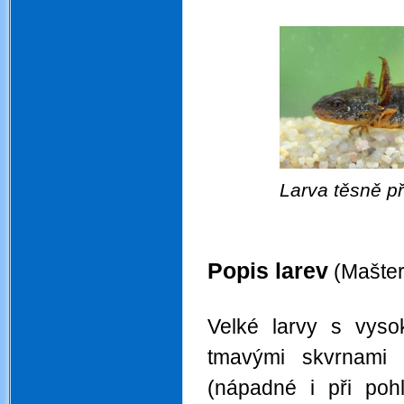
Larva těsně p
.
Popis larev
(Maštera
.
Velké larvy s vyso
tmavými skvrnami 
(nápadné i při poh