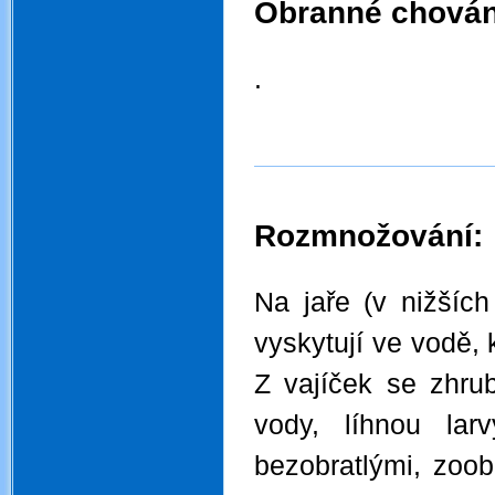
Obranné chován
.
.
Rozmnožování:
.
Na jaře (v nižších
vyskytují ve vodě, 
Z vajíček se zhrub
vody, líhnou lar
bezobratlými, zoo