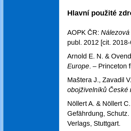
Hlavní použité zdr
...
AOPK ČR:
Nálezová 
publ. 2012 [cit. 2018
Arnold E. N. & Oven
Europe
. – Princeton 
Maštera J., Zavadil V
obojživelníků České 
Nöllert A. & Nöllert C
Gefährdung, Schutz.
Verlags, Stuttgart.