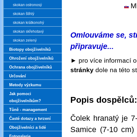
Ml
skokan ostronosý
skokan štíhlý
skokan krátkonohý
skokan skřehotavý
Omlouváme se, str
skokan zelený
připravuje...
Biotopy obojživelníků
Ohrožení obojživelníků
►
pro více informací o
Ochrana obojživelníků
stránky
dole na této s
Určování
Metody výzkumu
Jak pomoci
Popis dospělců:
obojživelníkům?
.
Tůně - management
Čolek hranatý je 7
Časté dotazy a tvrzení
Obojživelníci a lidé
Samice (7-10 cm) 
Fotogalerie