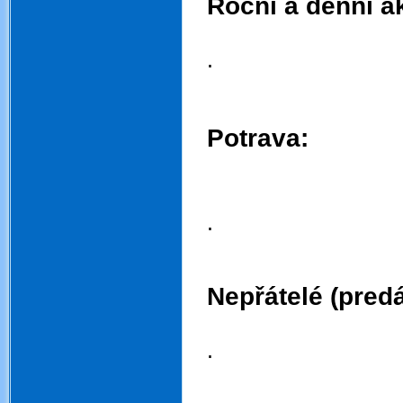
Roční a denní ak
.
.
.
.
Potrava:
.
.
.
.
Nepřátelé (predá
.
.
.
.