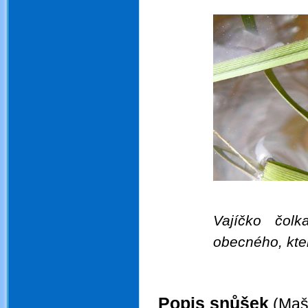
Vajíčko čol
obecného, kte
.
Popis snůšek
(Mašt