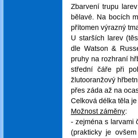
Zbarvení trupu larev
bělavé. Na bocích ma
přítomen výrazný tma
U starších larev (t
dle Watson & Russe
pruhy na rozhraní hř
střední čáře při p
žlutooranžový hřbetní
přes záda až na ocas 
Celková délka těla j
Možnost záměny
:
- zejména s larvami 
(prakticky je ovšem