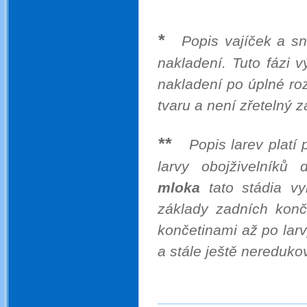
*
Popis vajíček a sn
nakladení. Tuto fázi 
nakladení po úplné roz
tvaru a není zřetelný z
.
**
Popis larev platí
larvy obojživelníků
mloka
tato stádia vy
základy zadních konč
končetinami až po larv
a stále ještě nereduk