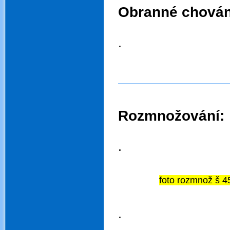
Obranné chován
.
.
Rozmnožování:
.
.
foto rozmnož š 4
.