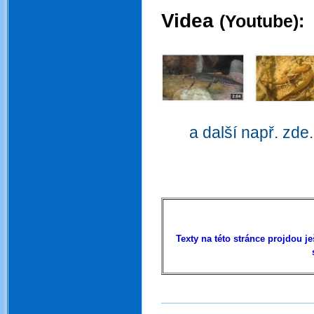
Videa
(Youtube):
.
.
.
a další např. zde.
.
.
Texty na této stránce projdou 