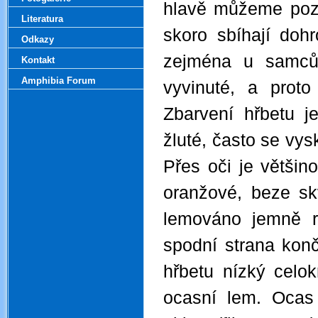
hlavě můžeme pozor
Literatura
skoro sbíhají doh
Odkazy
zejména u samců. 
Kontakt
Amphibia Forum
vyvinuté, a proto
Zbarvení hřbetu j
žluté, často se vys
Přes oči je většin
oranžové, beze sk
lemováno jemně r
spodní strana konč
hřbetu nízký celok
ocasní lem. Ocas