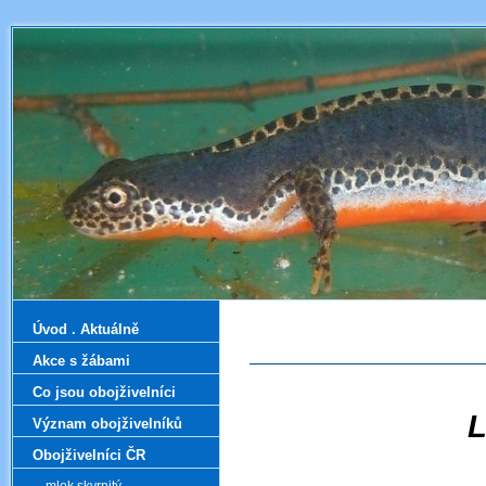
Úvod . Aktuálně
Akce s žábami
Co jsou obojživelníci
L
Význam obojživelníků
Obojživelníci ČR