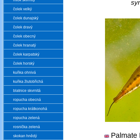
mlok skvrnitý
sy
čolek velký
čolek dunajský
čolek dravý
čolek obecný
čolek hranatý
čolek karpatský
čolek horský
kuňka ohnivá
kuňka žlutobřichá
blatnice skvrnitá
ropucha obecná
ropucha krátkonohá
ropucha zelená
rosnička zelená
Palmate
skokan hnědý