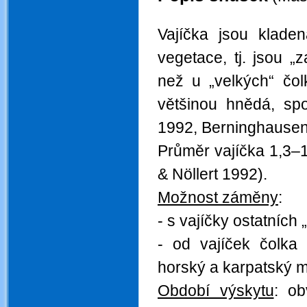
.
Vajíčka jsou kladen
vegetace, tj. jsou „
než u „velkých“ čol
většinou hnědá, spo
1992, Berninghausen
Průměr vajíčka 1,3–
& Nöllert 1992).
Možnost záměny
:
- s vajíčky ostatních
- od vajíček čolka 
horský a karpatský ma
Období výskytu
: o