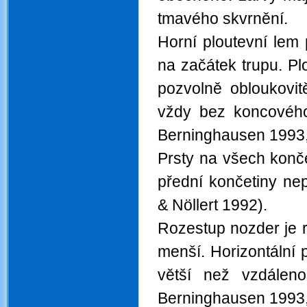
tmavého skvrnění.
Horní ploutevní lem
na začátek trupu. P
pozvolně obloukovit
vždy bez koncového 
Berninghausen 1993,
Prsty na všech končet
přední končetiny nep
& Nöllert 1992).
Rozestup nozder je 
menší. Horizontální 
větší než vzdáleno
Berninghausen 1993,