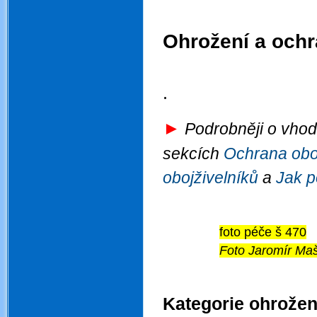
Ohrožení a ochr
.
.
►
Podrobněji o vhodn
sekcích
Ochrana oboj
obojživelníků
a
Jak p
foto péče š 470
Foto Jaromír Maš
.
Kategorie ohrožen