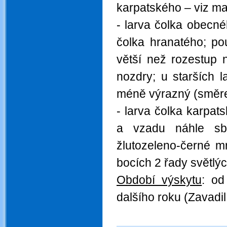
karpatského – viz ma
- larva čolka obecné
čolka hranatého; po
větší než rozestup 
nozdry; u starších 
méně výrazný (směre
- larva čolka karpa
a vzadu náhle sb
žlutozeleno-černé m
bocích 2 řady světlý
Období výskytu
: od
dalšího roku (Zavadil 