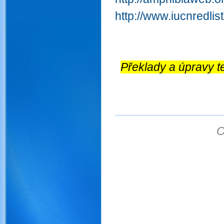
http://www.iucnredlis
Překlady a úpravy t
O
obojživelníci ochrana ob
obojživelníky čolci mlo
mokřad amphibians obojžive
obojživelníků obojživelní
tůně tůň mokřad amphi