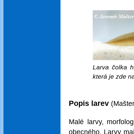
Larva čolka h
která je zde n
.
Popis larev
(Mašter
.
Malé larvy, morfolo
obecného. Larvy mají