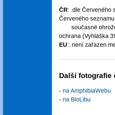
.
ČR
: dle Červeného s
Červeného seznamu 2
současné ohrože
ochrana (Vyhláška 39
EU
: není zařazen m
Další fotografie
.
-
na AmphibiaWebu
-
na BioLibu
.
.