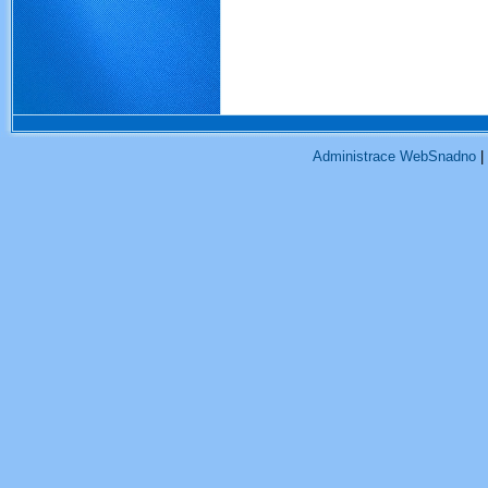
management žáby obojživel
skoka
Administrace WebSnadno
|