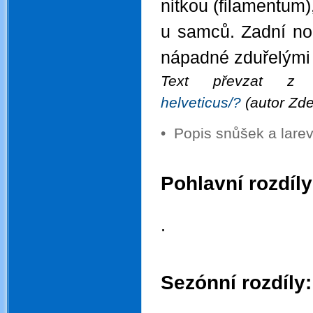
nitkou (filamentum)
u samců. Zadní no
nápadné zduřelými 
Text převzat 
helveticus/?
(autor Zd
•
Popis snůšek a lar
.
Pohlavní rozdíly
.
.
.
.
Sezónní rozdíly:
.