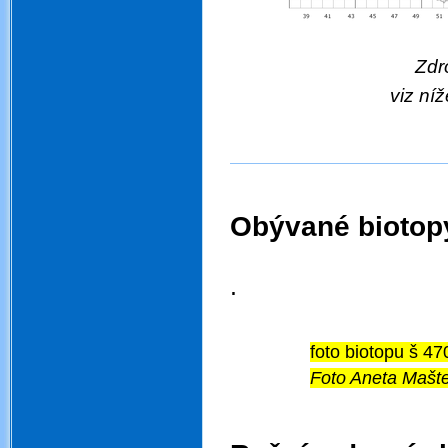
Zdroj:
viz níž
Obývané biotopy
.
.
foto biotopu š 47
Foto Aneta Mašt
.
.