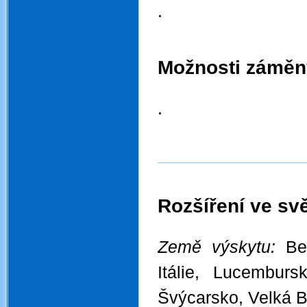
.
.
.
Možnosti záměn
.
.
Rozšíření ve svě
.
Země výskytu:
Be
Itálie, Lucemburs
Švýcarsko, Velká B