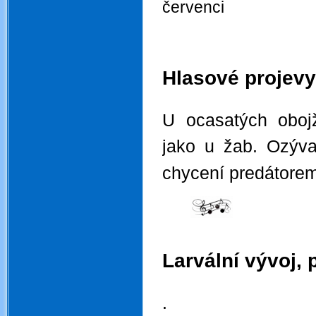
červenci
.
.
Hlasové projevy
.
U ocasatých obojž
jako u žab. Ozýva
chycení predátorem
.
Larvální vývoj, 
.
.