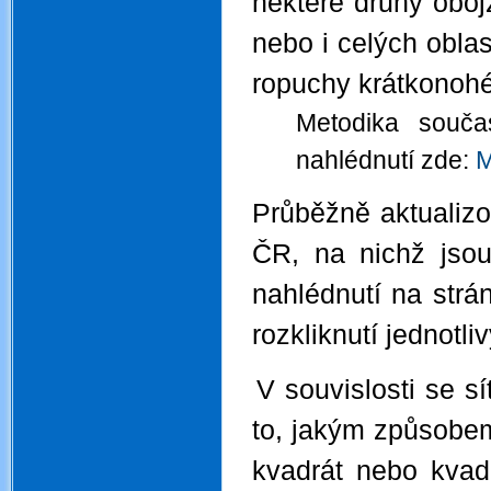
některé druhy obojž
nebo i celých oblas
ropuchy krátkonohé
Metodika souča
nahlédnutí zde:
M
Průběžně aktualizo
ČR, na nichž jsou
nahlédnutí na st
rozkliknutí jednotli
V souvislosti se 
.
to, jakým způsobem
kvadrát nebo kva