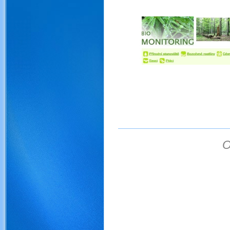
.
.
O
obojživelníci ochrana ob
obojživelníky čolci mlo
mokřad amphibians obojžive
obojživelníků obojživelní
tůně tůň mokřad amphi
management žáby obojživel