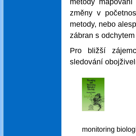
metody mapován
změny v početnost
metody, nebo alesp
zábran s odchytem 
Pro bližší zájem
sledování obojživel
.
Heyer W. 
monitoring biologi