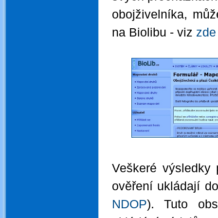
obojživelníka, můž
na Biolibu - viz
zde
.
Veškeré výsledky 
ověření ukládají d
NDOP
). Tuto obs