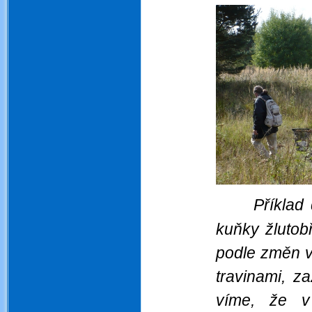
Příklad 
kuňky žlutobř
podle změn v 
travinami, z
víme, že v