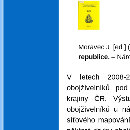
Moravec J. [ed.] 
republice
.
– Nár
V letech 2008-2
obojživelníků po
krajiny ČR. Výs
obojživelníků u n
síťového mapování 