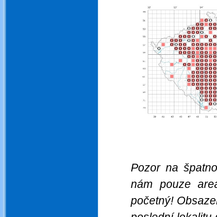
Pozor na špatnou
nám pouze areá
početný! Obsazen