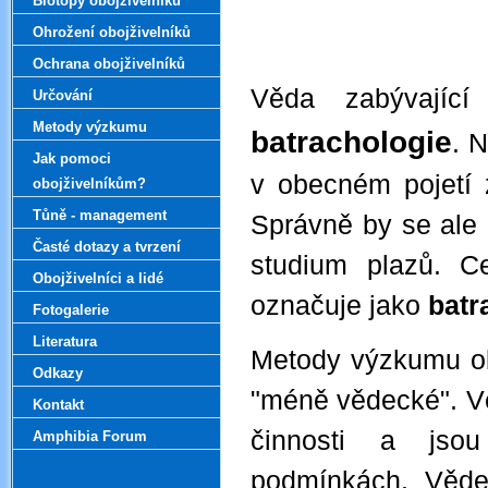
Biotopy obojživelníků
Ohrožení obojživelníků
Ochrana obojživelníků
Věda zabývající
Určování
Metody výzkumu
batrachologie
. 
Jak pomoci
v obecném pojetí 
obojživelníkům?
Tůně - management
Správně by se ale 
Časté dotazy a tvrzení
studium plazů. C
Obojživelníci a lidé
označuje jako
batr
Fotogalerie
Literatura
Metody výzkumu ob
Odkazy
"méně vědecké". V
Kontakt
činnosti a jsou
Amphibia Forum
podmínkách. Věd