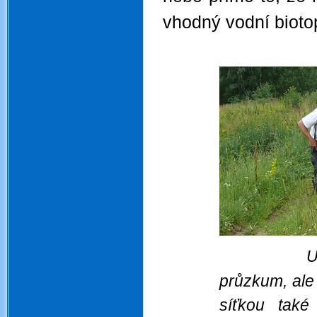
vhodný vodní bioto
.
U
průzkum, ale
síťkou tak