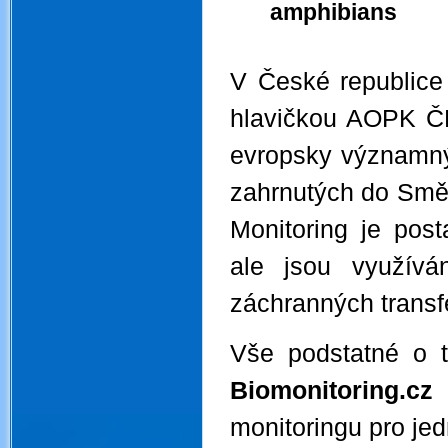
amphibians
.
V České republice
hlavičkou AOPK ČR 
evropsky významný
zahrnutých do Smě
Monitoring je pos
ale jsou využívá
záchranných transf
Vše podstatné o t
Biomonitoring.cz
-
monitoringu pro jed