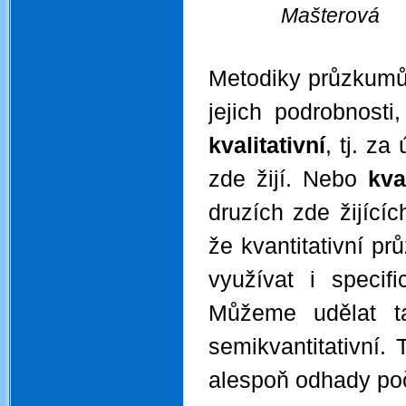
Mašterová
.
Metodiky průzkumů o
jejich podrobnost
kvalitativní
, tj. z
zde žijí. Nebo
kva
druzích zde žijícíc
že kvantitativní p
využívat i specif
Můžeme udělat t
semikvantitativní.
alespoň odhady poč