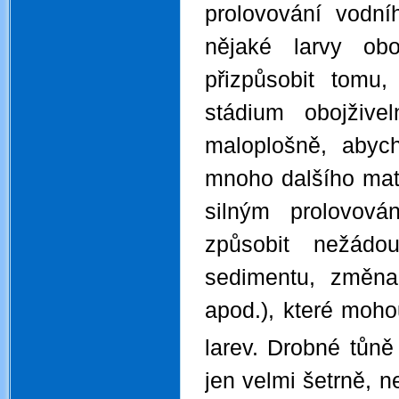
prolovování vodn
nějaké larvy obo
přizpůsobit tomu,
stádium obojžive
maloplošně, abyc
mnoho dalšího mate
silným prolovov
způsobit nežádo
sedimentu, změna
apod.), které moh
larev. Drobné tůn
jen velmi šetrně, n