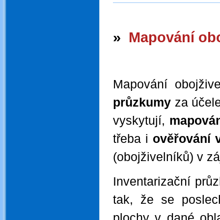
.
»
Mapování obo
.
Mapování obojživ
průzkumy
za účele
vyskytují,
mapován
třeba i
ověřování 
(obojživelníků) v z
Inventarizační prů
tak, že se poslec
plochy v dané oblas