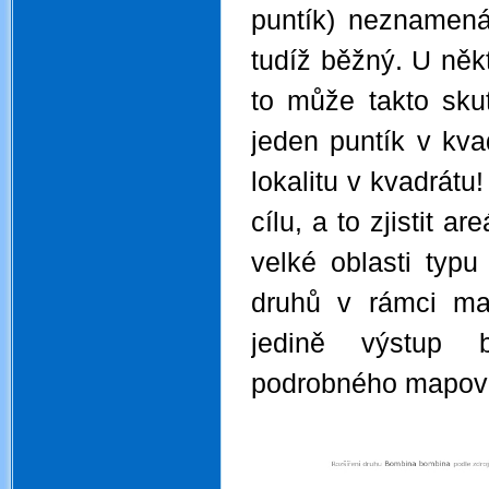
puntík) neznamená
tudíž běžný. U něk
to může takto skut
jeden puntík v kv
lokalitu v kvadrát
cílu, a to zjistit a
velké oblasti typu 
druhů v rámci map
jedině výstup b
podrobného mapov
.
.