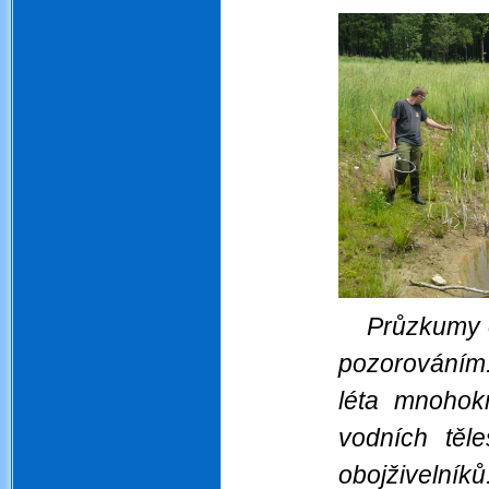
Průzkumy o
pozorováním.
léta mnohokr
vodních těl
obojživelník