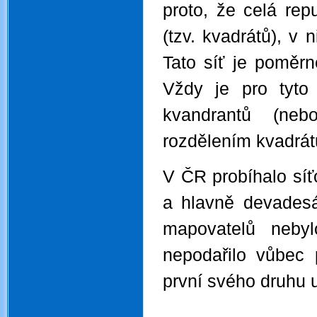
proto, že celá rep
(tzv. kvadrátů), v 
Tato síť je poměr
Vždy je pro tyto 
kvandrantů (neb
rozdělením kvadrát
V ČR probíhalo sí
a hlavně devadesát
mapovatelů neby
nepodařilo vůbec 
první svého druhu 