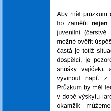
.
Aby měl průzkum d
ho zaměřit
nejen
juvenilní (čerstvě
možné ověřit úspěš
častá je totiž sit
dospělci, je pozo
snůšky vajíček),
vyvinout např. z
Průzkum by měl ted
v době výskytu lar
okamžik můžeme 