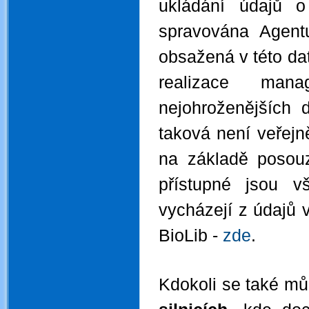
ukládání údajů o
spravována Agent
obsažená v této dat
realizace man
nejohroženějších 
taková není veřejn
na základě posouz
přístupné jsou v
vycházejí z údajů
BioLib -
zde
.
Kdokoli se také mů