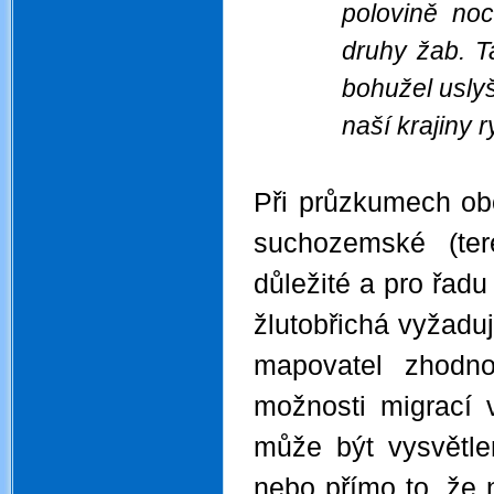
polovině noc
druhy žab. T
bohužel usly
naší krajiny 
.
Při průzkumech ob
suchozemské (tere
důležité a pro řad
žlutobřichá vyžadu
mapovatel zhodno
možnosti migrací 
může být vysvětle
nebo přímo to, že n