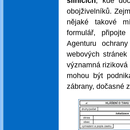
silnicích
, kde doc
obojživelníků. Zej
nějaké takové mí
formulář, připojt
Agenturu ochrany 
webových stránek 
významná riziková m
mohou být podniká
zábrany, dočasné z
.