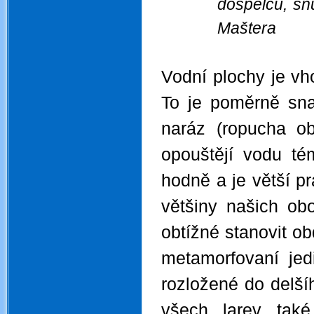
dospělců, snů
Maštera
Vodní plochy je vh
To je poměrně sn
naráz (ropucha ob
opouštějí vodu tém
hodně a je větší p
většiny našich obo
obtížné stanovit obd
metamorfovaní jed
rozložené do delšíh
všech larev také