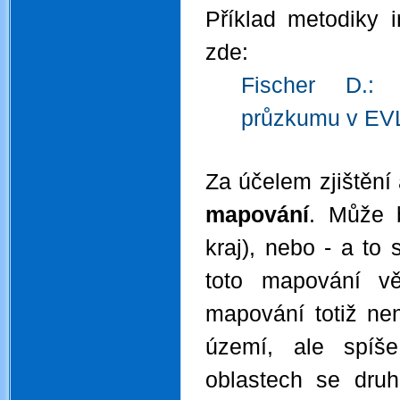
Příklad metodiky i
zde:
Fischer D.: 
průzkumu v E
.
Za účelem zjištění
mapování
. Může b
kraj), nebo - a to
toto mapování v
mapování totiž není
území, ale spíše
oblastech se dru