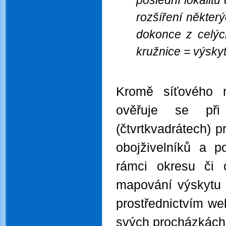
poslední lokalitu
rozšíření některý
dokonce z celýc
kružnice = výskyt
.
Kromě síťového m
ověřuje se př
(čtvrtkvadrátech) p
obojživelníků a p
rámci okresu či c
mapování výskytu o
prostřednictvím w
svých procházkách 