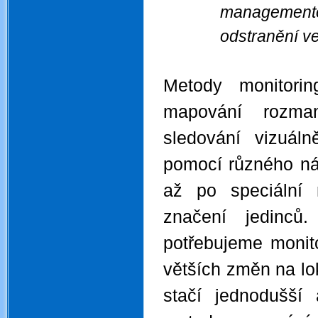
managemento
odstranění v
Metody monitori
mapování rozman
sledování vizuál
pomocí různého ná
až po speciální
značení jedinců
potřebujeme monit
větších změn na lok
stačí jednodušš