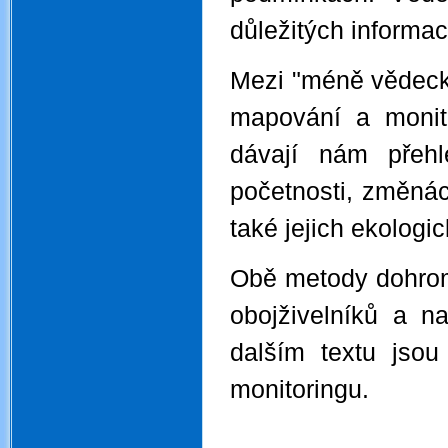
důležitých informac
Mezi "méně vědeck
mapování a monito
dávají nám přehl
početnosti, změnác
také jejich ekologi
Obě metody dohrom
obojživelníků a n
dalším textu jso
monitoringu.
.