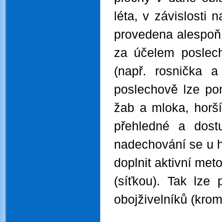
léta, v závislosti
provedena alespoň 
za účelem poslec
(např. rosnička 
poslechově lze po
žab a mloka, horší
přehledné a dost
nadechování se u h
doplnit aktivní met
(síťkou). Tak lze 
obojživelníků (krom
.