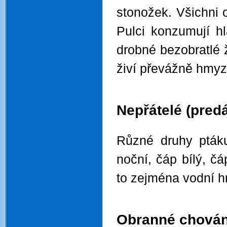
stonožek. Všichni 
Pulci konzumují hl
drobné bezobratlé 
živí převážně hmyze
.
.
Nepřátelé (predá
.
Různé druhy ptáku 
noční, čáp bílý, čá
to zejména vodní h
.
.
Obranné chován