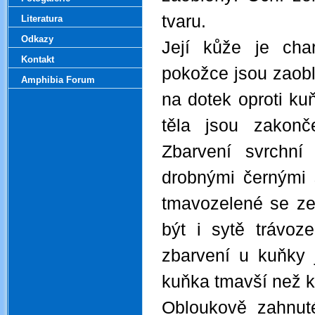
tvaru.
Literatura
Odkazy
Její kůže je char
Kontakt
pokožce jsou zaobl
Amphibia Forum
na dotek oproti ku
těla jsou zakon
Zbarvení svrchn
drobnými černými
tmavozelené se ze
být i sytě trávoz
zbarvení u kuňky 
kuňka tmavší než k
Obloukově zahnut