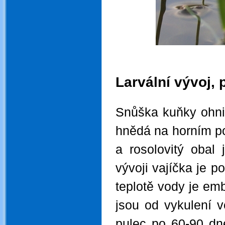
.
.
Larvální vývoj, 
.
Snůška kuňky ohniv
hnědá na horním p
a rosolovitý obal
vývoji vajíčka je p
teplotě vody je em
jsou od vykulení 
pulec po 60-90 dn