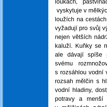
loukách, pastvi
vyskytuje v mělkých
loužích na cestác
vyžadují pro svůj v
nejen větších nádr
kaluží. Kuňky se 
ale dávají spíše
svému rozmnožov
s rozsáhlou vodní 
rozsah mělčin s h
vodní hladiny, dost
potravy a menší 