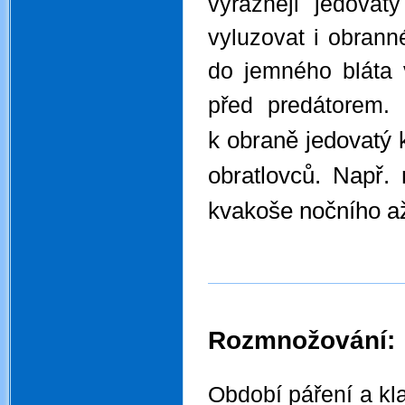
výrazněji jedova
vyluzovat i obrann
do jemného bláta
před predátorem.
k obraně jedovatý 
obratlovců. Např.
kvakoše nočního a
Rozmnožování:
.
Období páření a kl