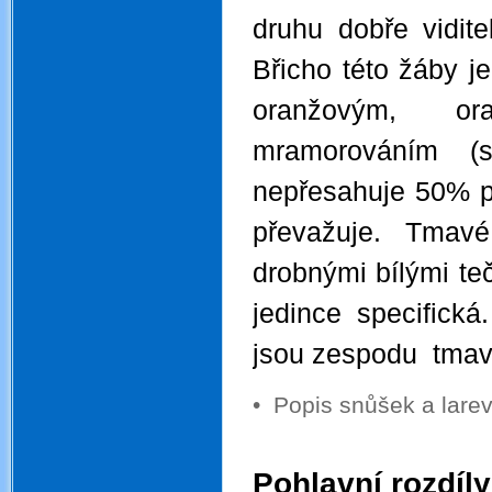
druhu dobře vidite
Břicho této žáby j
oranžovým, or
mramorováním (s
nepřesahuje 50% po
převažuje. Tmav
drobnými bílými te
jedince specifická
jsou zespodu tmav
•
Popis snůšek a lar
.
Pohlavní rozdíly