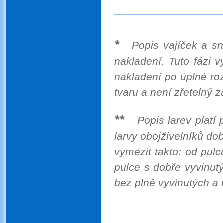
*
Popis vajíček a sn
nakladení. Tuto fázi 
nakladení po úplné roz
tvaru a není zřetelný z
.
**
Popis larev platí
larvy obojživelníků do
vymezit takto: od pul
pulce s dobře vyvinutý
bez plně vyvinutých a 