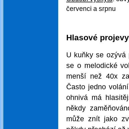
červenci a srpnu
.
.
Hlasové projevy
.
U kuňky se ozývá 
se o melodické volá
menší než 40x za 
Často jedno volán
ohnivá má hlasitě
někdy zaměňováno
může znít jako z