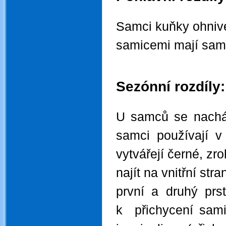
.
Samci kuňky ohnivé
samicemi mají samc
.
.
Sezónní rozdíly:
.
U samců se nachází
samci používají 
vytvářejí černé, zr
najít na vnitřní st
první a druhý prst
k přichycení sami