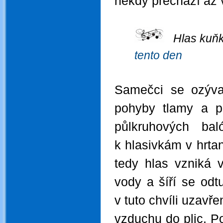
někdy přechází až v
Hlas kuňky
tento den
Samečci se ozýva
pohyby tlamy a p
půlkruhových ba
k hlasivkám v hrtan
tedy hlas vzniká v
vody a šíří se odt
v tuto chvíli uzavř
vzduchu do plic. P