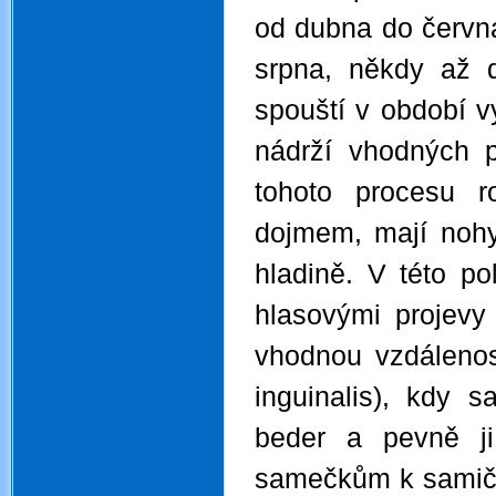
od dubna do června
srpna, někdy až 
spouští v období v
nádrží vhodných 
tohoto procesu 
dojmem, mají nohy
hladině. V této p
hlasovými projevy
vhodnou vzdálenos
inguinalis
)
, kdy s
beder a pevně ji
samečkům k samičc