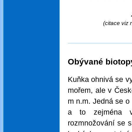
Zdroj
(citace viz 
Obývané biotopy
.
Kuňka ohnivá se vy
mořem, ale v Česk
m
n.m. Jedná se o d
a to zejména v
rozmnožování se s