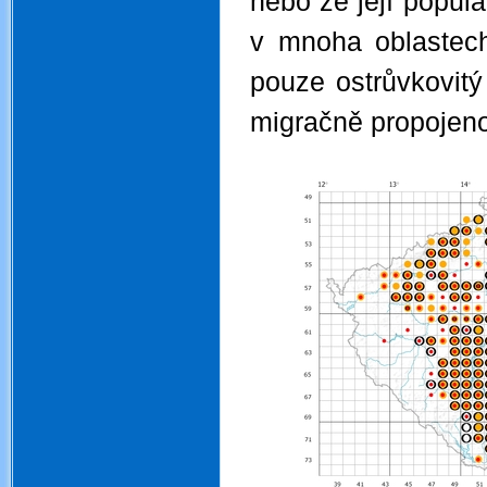
nebo že její popula
v mnoha oblastech
pouze ostrůvkovitý
migračně propojeno
.