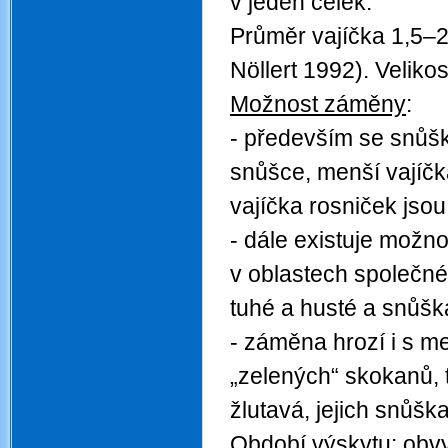
v jeden celek.
Průměr vajíčka 1,5–2
Nöllert 1992). Velik
Možnost záměny
:
- především se snůšk
snůšce, menší vajíčka
vajíčka rosniček jsou
- dále existuje možn
v oblastech společnéh
tuhé a husté a snůška
- záměna hrozí i s m
„zelených“ skokanů, 
žlutavá, jejich snůšk
Období výskytu
:
obvy