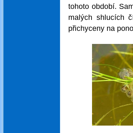
tohoto období.
Sami
malých shlucích čí
přichyceny na pono
.