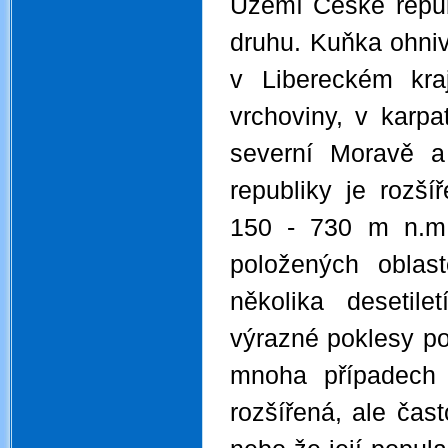
Území České republ
druhu. Kuňka ohni
v Libereckém kraj
vrchoviny, v karp
severní Moravě a
republiky je rozš
150 - 730 m n.m
položených obla
několika desetil
výrazné poklesy po
mnoha případech
rozšířená, ale čast