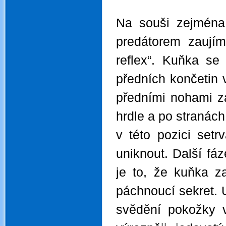
.
Na souši zejména
predátorem zaujímá
reflex“. Kuňka se
předních končetin v
předními nohami za
hrdle a po stranách
v této pozici set
uniknout. Další fá
je to, že kuňka z
páchnoucí sekret. U
svědění pokožky v