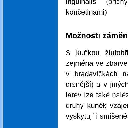
inguinalis (př
končetinami)
.
.
Možnosti záměn
.
S kuňkou žlutobř
zejména ve zbarven
v bradavičkách n
drsnější) a v jiný
larev lze také nal
druhy kuněk vzáje
vyskytují i smíšené