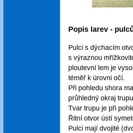
.
Popis larev - pulc
.
Pulci s dýchacím otv
s výraznou mřížkovito
ploutevní lem je vyso
téměř k úrovni očí.
Při pohledu shora maj
průhledný okraj trupu
Tvar trupu je při poh
Řitní otvor ústí syme
Pulci mají dvojité (d