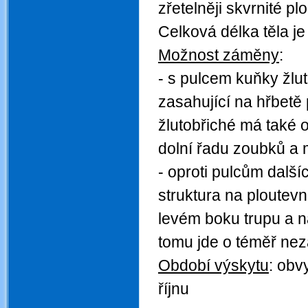
zřetelněji skvrnité pl
Celková délka těla j
Možnost záměny
:
- s pulcem kuňky žlut
zasahující na hřbetě
žlutobřiché má také o
dolní řadu zoubků a 
- oproti pulcům dalš
struktura na ploutev
levém boku trupu a n
tomu jde o téměř nez
Období výskytu
:
obvy
říjnu