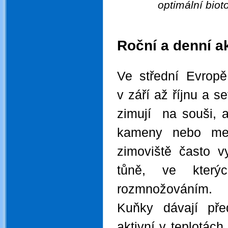
optimální bio
.
.
Roční a denní ak
.
Ve střední Evropě
v září až říjnu
a se
zimují na souši, 
kameny nebo mez
zimoviště často v
tůně, ve kterýc
rozmnožováním.
Kuňky dávají pře
aktivní v teplotác