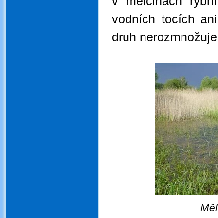
v mělčinách rybn
vodních tocích an
druh nerozmnožuje 
..
Měl