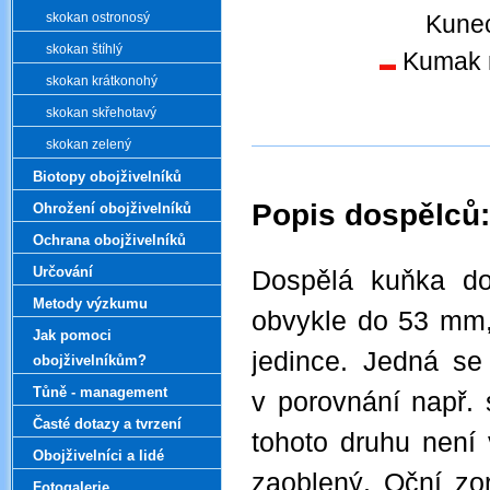
skokan ostronosý
Kunec
skokan štíhlý
Kumak n
skokan krátkonohý
skokan skřehotavý
skokan zelený
Biotopy obojživelníků
Popis dospělců:
Ohrožení obojživelníků
Ochrana obojživelníků
.
Určování
Dospělá kuňka dos
Metody výzkumu
obvykle do 53 mm,
Jak pomoci
jedince. Jedná se
obojživelníkům?
Tůně - management
v porovnání např. 
Časté dotazy a tvrzení
tohoto druhu není 
Obojživelníci a lidé
zaoblený. Oční zor
Fotogalerie