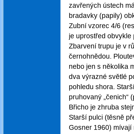
zavřených ústech má p
bradavky (papily) obk
Zubní vzorec 4/6 (res
je uprostřed obvykle
Zbarvení trupu je v 
černohnědou. Ploutev
nebo jen s několika m
dva výrazné světlé p
pohledu shora. Starší
pruhovaný „čenich“ (
Břicho je zhruba stej
Starší pulci (těsně 
Gosner 1960) mívají