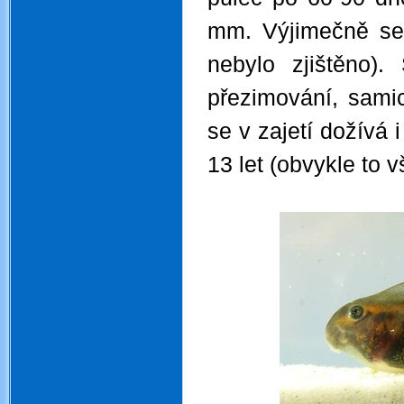
mm. Výjimečně se
nebylo zjištěno)
přezimování, sami
se v zajetí dožívá 
13 let (obvykle to