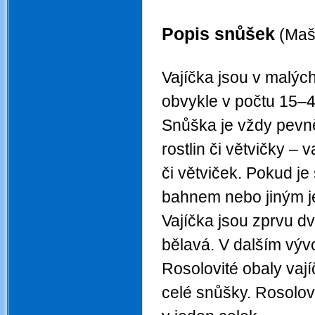
Popis snůšek
(Mašt
.
Vajíčka jsou v malýc
obvykle v počtu 15–40
Snůška je vždy pevně
rostlin či větvičky –
či větviček. Pokud j
bahnem nebo jiným 
Vajíčka jsou zprvu d
bělavá. V dalším výv
Rosolovité obaly vají
celé snůšky. Rosolovi