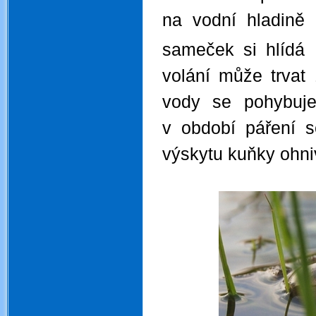
na vodní hladině
sameček si hlídá
volání může trvat 
vody se pohybuj
v období páření se
výskytu kuňky ohni