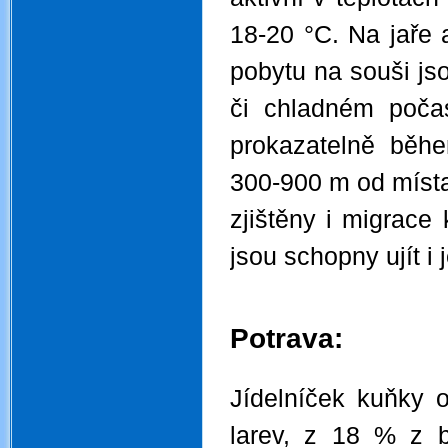
18-20 °C.
Na jaře 
pobytu na souši js
či chladném počas
prokazatelně běh
300-900 m od míst
zjištěny i migrace
jsou schopny ujít i 
.
.
Potrava:
.
Jídelníček kuňky 
larev, z 18 % z