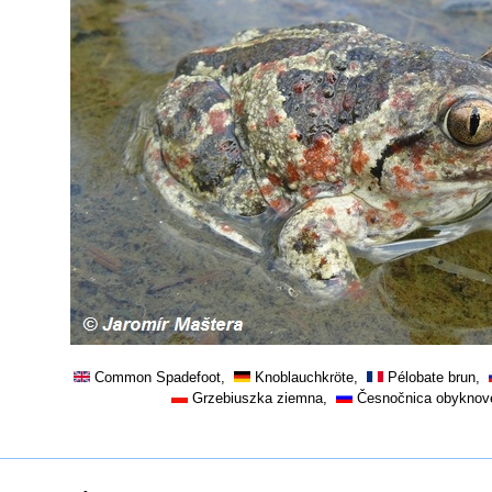
Common Spadefoot,
Knoblauchkröte,
Pélobate brun,
Grzebiuszka ziemna,
Česnočnica obyknov