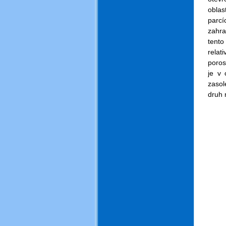
oblas
parcí
zahra
tento
relat
poros
je v 
zasol
druh 