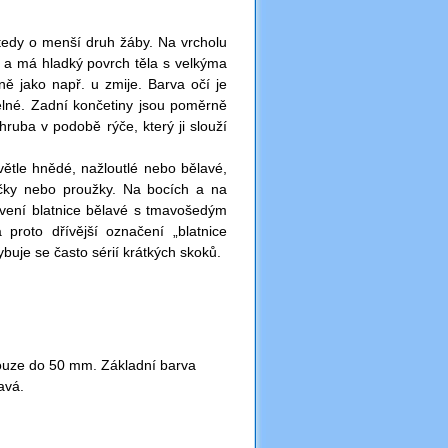
edy o menší druh žáby. Na vrcholu
á a má hladký povrch těla s velkýma
ně jako např. u zmije. Barva očí je
elné. Zadní končetiny jsou poměrně
ruba v podobě rýče, který ji slouží
větle hnědé, nažloutlé nebo bělavé,
íčky nebo proužky. Na bocích a na
rvení blatnice bělavé s tmavošedým
proto dřívější označení „blatnice
buje se často sérií krátkých skoků.
pouze do 50 mm.
Základní barva
tavá
.