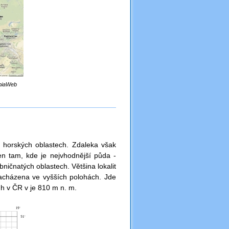
ibiaWeb
v horských oblastech. Zdaleka však
jen tam, kde je nejvhodnější půda -
ybničnatých oblastech. Většina lokalit
acházena ve vyšších polohách. Jde
uh v ČR v je 810 m n. m.