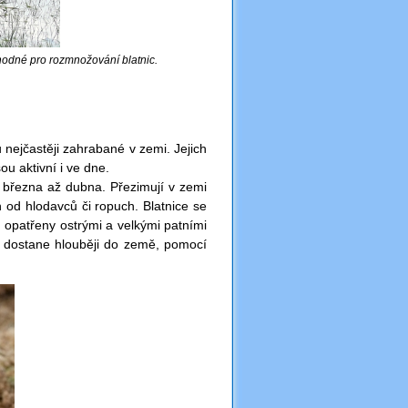
vhodné pro rozmnožování blatnic.
u nejčastěji zahrabané v zemi. Jejich
ou aktivní i ve dne.
do března až dubna. Přezimují v zemi
 od hlodavců či ropuch. Blatnice se
opatřeny ostrými a velkými patními
e dostane hlouběji do země, pomocí