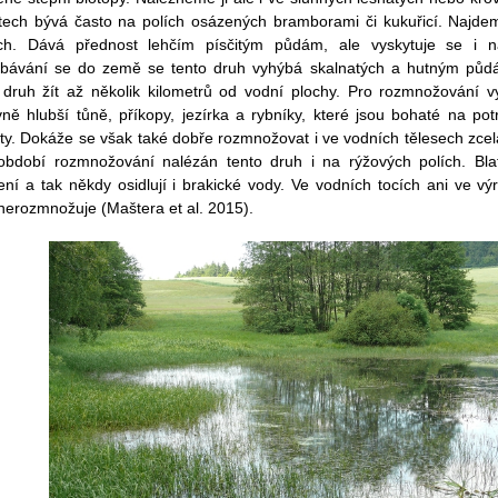
tech bývá často na polích osázených bramborami či kukuřicí. Najde
ch. Dává přednost lehčím písčitým půdám, ale vyskytuje se i na
bávání se do země se tento druh vyhýbá skalnatých a hutným půdám.
 druh žít až několik kilometrů od vodní plochy.
Pro rozmnožování vyh
ivně hlubší tůně, příkopy, jezírka a rybníky, které jsou bohaté na pot
ty. Dokáže se však také dobře rozmnožovat i ve vodních tělesech zcela
období rozmnožování nalézán tento druh i na rýžových polích. Blat
ení a tak někdy osidlují i brakické vody
.
Ve vodních tocích ani ve vý
nerozmnožuje (Maštera et al. 2015).