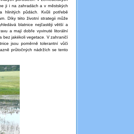
me ji i na zahradách a v městských
 hlinitých půdách. Kvůli potřebě
 Díky této životní strategii může
ledává blatnice nejčastěji větší a
ravu a mají dobře vyvinuté litorální
 bez jakékoli vegetace. V zahraničí
nice jsou poměrně tolerantní vůči
razně průtočných nádržích se tento