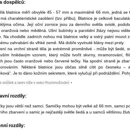
s dospělců:
lá blatnice měří obvykle 45 - 57 mm a maximálně 66 mm, jedná se t
 má charakteristické zaoblení (tzv. přilbu).
Blatnice je celkově baculat
klýma očima. Její oční zornice jsou za denního světla svislé, podob
, oranžová nebo měděná. Ušní bubínky a parotidní žlázy nejsou vidit
é. Na chodidle zadních nohou má blatnice velký a ostrý patní mozol zh
nému zahrabání do vlhké země.
Má dobře vyvinuté blány mezi prsty.
ení na vrchní straně těla je extrémně proměnlivé - může být šedé, s
vším hnědavým vzorem, který může tvořit skvrny, mramorování, fl
h jsou často oranžové nebo červené tečky. Na spodní straně je zba
rováním. Některé blatnice jsou občas silně cítit po česneku – a 
ková“. Je to dáno kožním sekretem, které vylučují při podráždění. Pohy
s snůšek a larev níže v sekci Rozmnožování
•
avní rozdíly:
ky jsou větší než samci. Samičky mohou být velké až 66 mm, samci 
ního zbarvení u samic je nejčastěji světle šedá a u samců většinou žlu
nní rozdíly: