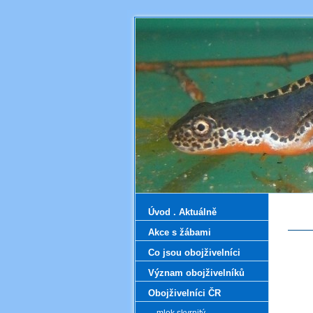
Úvod . Aktuálně
Akce s žábami
Co jsou obojživelníci
Význam obojživelníků
Obojživelníci ČR