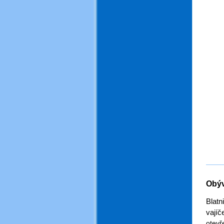
Obýv
.
Blatn
vajíč
otevř