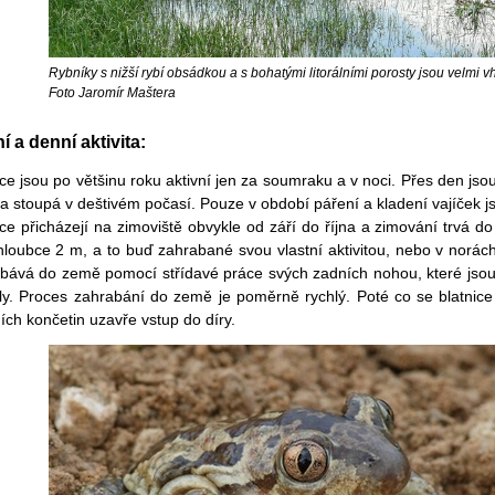
Rybníky s nižší rybí obsádkou a s bohatými litorálními porosty jsou velmi 
Foto Jaromír Maštera
í a denní aktivita:
ice jsou po většinu roku aktivní jen za soumraku a v noci. Přes den jso
ita stoupá v deštivém počasí. Pouze v období páření a kladení vajíček js
ice přicházejí na zimoviště obvykle od září do října a zimování trvá 
hloubce 2 m, a to buď zahrabané svou vlastní aktivitou, nebo v norách
bává do země pomocí střídavé práce svých zadních nohou, které jsou 
y. Proces zahrabání do země je poměrně rychlý. Poté co se blatnic
ích končetin uzavře vstup do díry.