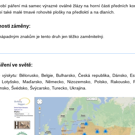
obí
páření má samec výrazné oválné žlázy na horní části předních ko
í také malé tmavé rohovité plošky na předloktí a na dlaních
.
osti záměny:
nápadným znakům je tento druh jen těžko zaměnitelný
.
íření ve světě:
 výskytu:
Bělorusko, Belgie, Bulharsko, Česká republika, Dánsko, Est
a, Lotyšsko, Maďarsko, Německo, Nizozemsko, Polsko, Rakousko, 
nsko, Švédsko, Švýcarsko, Turecko, Ukrajina.