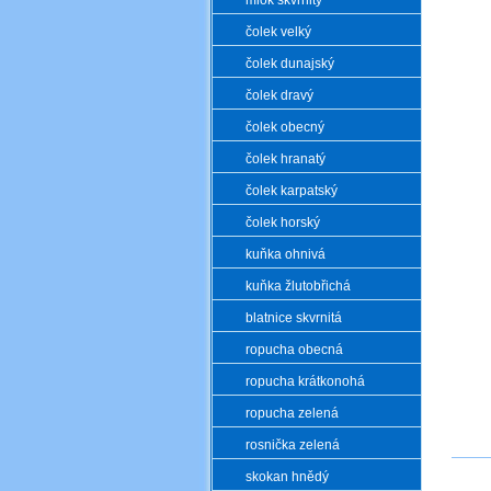
mlok skvrnitý
čolek velký
čolek dunajský
čolek dravý
čolek obecný
čolek hranatý
čolek karpatský
čolek horský
kuňka ohnivá
kuňka žlutobřichá
blatnice skvrnitá
ropucha obecná
.
ropucha krátkonohá
ropucha zelená
rosnička zelená
skokan hnědý