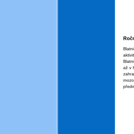
.
.
Ročn
.
Blatn
aktiv
Blatn
až v 
zahra
mozol
předn
.