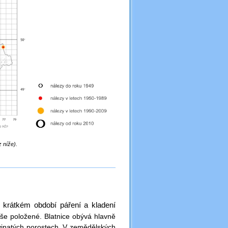
 níže).
v krátkém období páření a kladení
ýše položené.
Blatnice obývá hlavně
ovinatých porostech. V zemědělských