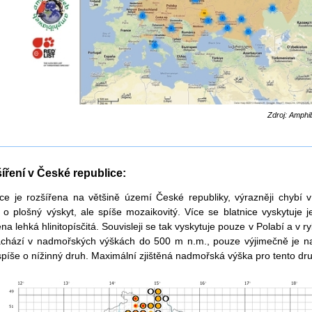
Zdroj: Amph
.
.
íření v České republice:
ice je rozšířena na většině území České republiky, výrazněji chybí 
 o plošný výskyt, ale spíše mozaikovitý. Více se blatnice vyskytuje 
na lehká hlinitopísčitá. Souvisleji se tak vyskytuje pouze v Polabí a v r
chází v nadmořských výškách do 500 m n.m., pouze výjimečně je n
spíše o nížinný druh. Maximální zjištěná nadmořská výška pro tento dr