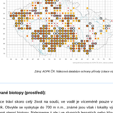
Zdroj: AOPK ČR. Nálezová databáze ochrany přírody (citace viz
ané biotopy (prostředí):
ice tráví skoro celý život na souši, ve vodě je víceméně pouze 
ek.
Obvykle se vyskytuje do 700 m n.m., známé jsou však i lokality v
ené stepní biotopy. Nalezneme ji ale i ve slunných lesnatých nebo kř