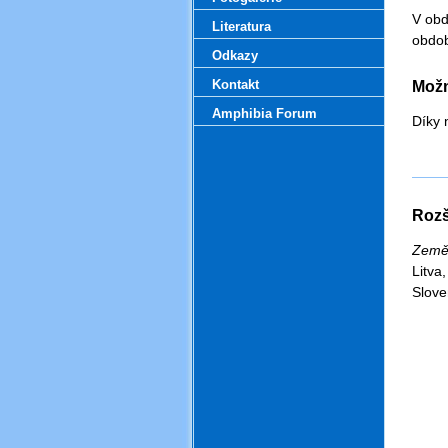
.
V obd
Literatura
obdob
Odkazy
.
.
Kontakt
Možn
.
Amphibia Forum
Díky 
Rozš
.
Země
Litv
Slove