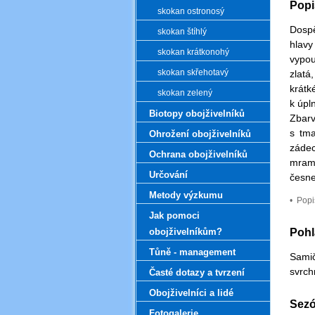
Popi
skokan ostronosý
.
Dospě
skokan štíhlý
hlavy
skokan krátkonohý
vypou
skokan skřehotavý
zlatá
krátk
skokan zelený
k úpl
Biotopy obojživelníků
Zbarv
s tma
Ohrožení obojživelníků
zádec
Ochrana obojživelníků
mramo
Určování
česne
Metody výzkumu
•
Popi
Jak pomoci
.
obojživelníkům?
Pohl
.
Tůně - management
Samič
svrch
Časté dotazy a tvrzení
.
Obojživelníci a lidé
.
Sezó
Fotogalerie