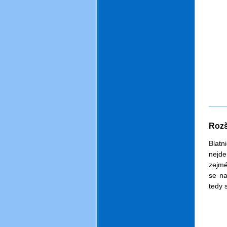
Rozš
.
Blatn
nejde
zejmé
se na
tedy 
.