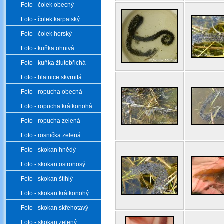
Foto - čolek obecný
Foto - čolek karpatský
Foto - čolek horský
Foto - kuňka ohnivá
Foto - kuňka žlutobřichá
Foto - blatnice skvrnitá
Foto - ropucha obecná
Foto - ropucha krátkonohá
Foto - ropucha zelená
Foto - rosnička zelená
Foto - skokan hnědý
Foto - skokan ostronosý
Foto - skokan štíhlý
Foto - skokan krátkonohý
Foto - skokan skřehotavý
Foto - skokan zelený