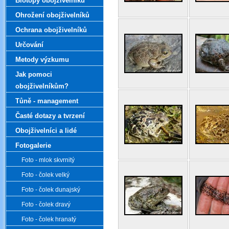
Biotopy obojživelníků
Ohrožení obojživelníků
Ochrana obojživelníků
Určování
Metody výzkumu
Jak pomoci
obojživelníkům?
Tůně - management
Časté dotazy a tvrzení
Obojživelníci a lidé
Fotogalerie
Foto - mlok skvrnitý
Foto - čolek velký
Foto - čolek dunajský
Foto - čolek dravý
Foto - čolek hranatý