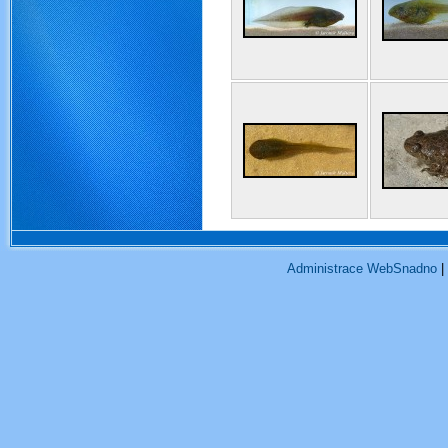
Administrace WebSnadno
|