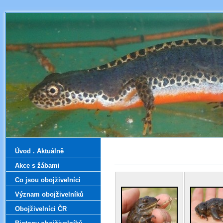
Úvod . Aktuálně
Akce s žábami
Co jsou obojživelníci
Význam obojživelníků
Obojživelníci ČR