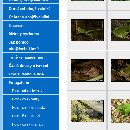
Biotopy obojživelníků
Ohrožení obojživelníků
Ochrana obojživelníků
Určování
Metody výzkumu
Jak pomoci
obojživelníkům?
Tůně - management
Časté dotazy a tvrzení
Obojživelníci a lidé
Fotogalerie
Foto - mlok skvrnitý
Foto - čolek velký
Foto - čolek dunajský
Foto - čolek dravý
Foto - čolek hranatý