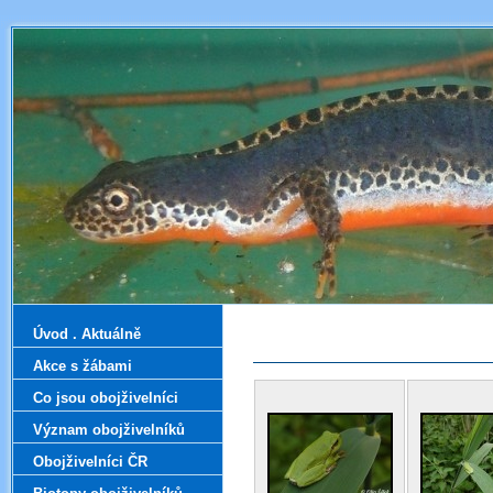
Úvod . Aktuálně
Akce s žábami
Co jsou obojživelníci
Význam obojživelníků
Obojživelníci ČR