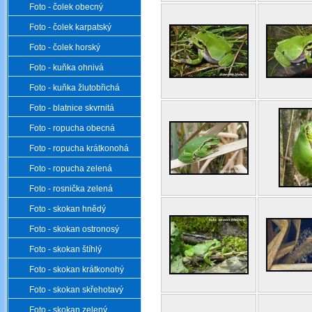
Foto - čolek obecný
Foto - čolek karpatský
Foto - čolek horský
Foto - kuňka ohnivá
Foto - kuňka žlutobřichá
Foto - blatnice skvrnitá
Foto - ropucha obecná
Foto - ropucha krátkonohá
Foto - ropucha zelená
Foto - rosnička zelená
Foto - skokan hnědý
Foto - skokan ostronosý
Foto - skokan štíhlý
Foto - skokan krátkonohý
Foto - skokan skřehotavý
Foto - skokan zelený