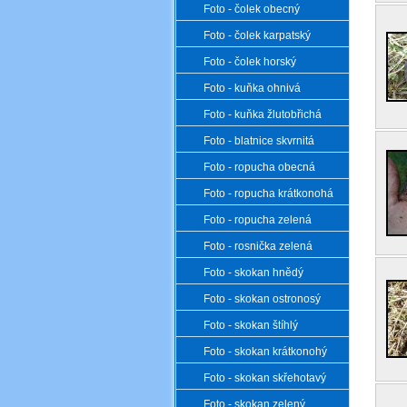
Foto - čolek obecný
Foto - čolek karpatský
Foto - čolek horský
Foto - kuňka ohnivá
Foto - kuňka žlutobřichá
Foto - blatnice skvrnitá
Foto - ropucha obecná
Foto - ropucha krátkonohá
Foto - ropucha zelená
Foto - rosnička zelená
Foto - skokan hnědý
Foto - skokan ostronosý
Foto - skokan štíhlý
Foto - skokan krátkonohý
Foto - skokan skřehotavý
Foto - skokan zelený