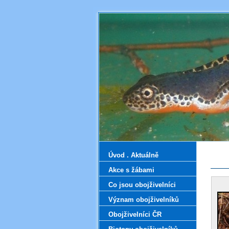
Úvod . Aktuálně
Akce s žábami
Co jsou obojživelníci
Význam obojživelníků
Obojživelníci ČR