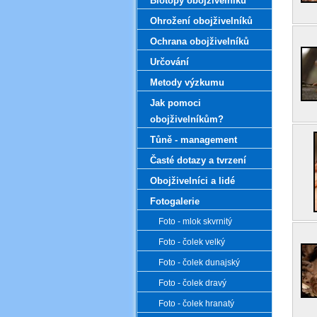
Biotopy obojživelníků
Ohrožení obojživelníků
Ochrana obojživelníků
Určování
Metody výzkumu
Jak pomoci
obojživelníkům?
Tůně - management
Časté dotazy a tvrzení
Obojživelníci a lidé
Fotogalerie
Foto - mlok skvrnitý
Foto - čolek velký
Foto - čolek dunajský
Foto - čolek dravý
Foto - čolek hranatý