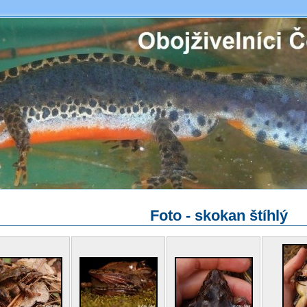
Foto - skokan štíhlý