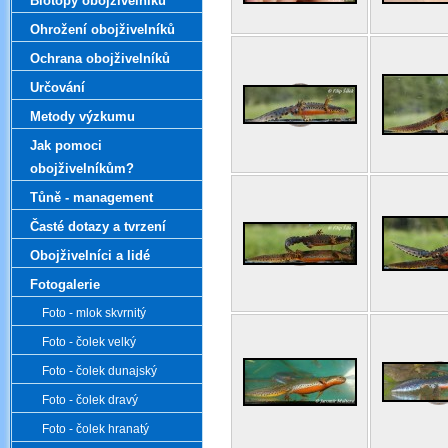
Biotopy obojživelníků
Ohrožení obojživelníků
Ochrana obojživelníků
Určování
Metody výzkumu
Jak pomoci
obojživelníkům?
Tůně - management
Časté dotazy a tvrzení
Obojživelníci a lidé
Fotogalerie
Foto - mlok skvrnitý
Foto - čolek velký
Foto - čolek dunajský
Foto - čolek dravý
Foto - čolek hranatý