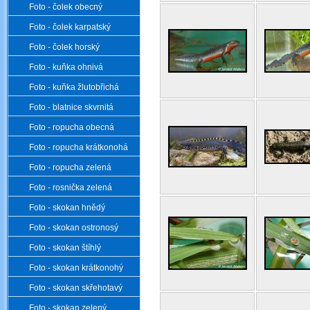
Foto - čolek obecný
Foto - čolek karpatský
Foto - čolek horský
Foto - kuňka ohnivá
Foto - kuňka žlutobřichá
Foto - blatnice skvrnitá
Foto - ropucha obecná
Foto - ropucha krátkonohá
Foto - ropucha zelená
Foto - rosnička zelená
Foto - skokan hnědý
Foto - skokan ostronosý
Foto - skokan štíhlý
Foto - skokan krátkonohý
Foto - skokan skřehotavý
Foto - skokan zelený