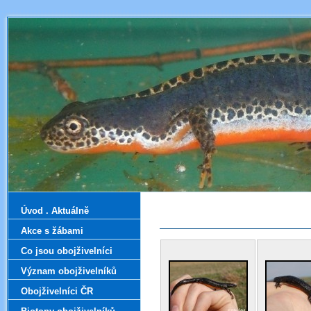
Úvod . Aktuálně
Akce s žábami
Co jsou obojživelníci
Význam obojživelníků
Obojživelníci ČR