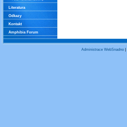
Literatura
Odkazy
Kontakt
Amphibia Forum
Administrace WebSnadno
|