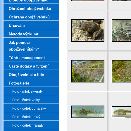
Biotopy obojživelníků
Ohrožení obojživelníků
Ochrana obojživelníků
Určování
Metody výzkumu
Jak pomoci
obojživelníkům?
Tůně - management
Časté dotazy a tvrzení
Obojživelníci a lidé
Fotogalerie
Foto - mlok skvrnitý
Foto - čolek velký
Foto - čolek dunajský
Foto - čolek dravý
Foto - čolek hranatý