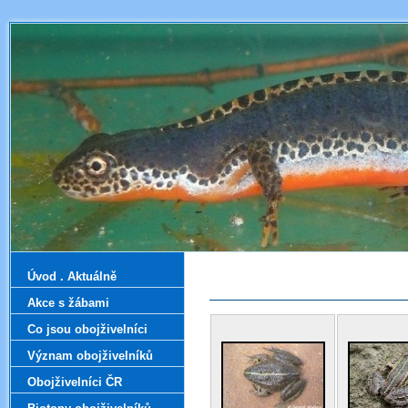
Úvod . Aktuálně
Akce s žábami
Co jsou obojživelníci
Význam obojživelníků
Obojživelníci ČR