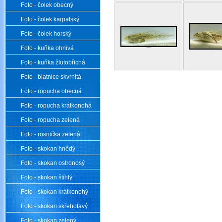
Foto - čolek obecný
Foto - čolek karpatský
Foto - čolek horský
Foto - kuňka ohnivá
Foto - kuňka žlutobřichá
Foto - blatnice skvrnitá
Foto - ropucha obecná
Foto - ropucha krátkonohá
Foto - ropucha zelená
Foto - rosnička zelená
Foto - skokan hnědý
Foto - skokan ostronosý
Foto - skokan štíhlý
Foto - skokan krátkonohý
Foto - skokan skřehotavý
Foto - skokan zelený