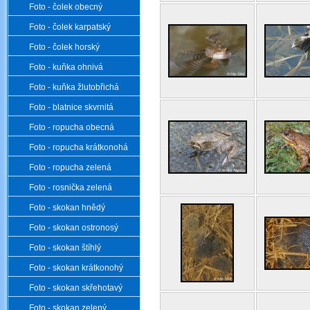
Foto - čolek obecný
Foto - čolek karpatský
Foto - čolek horský
Foto - kuňka ohnivá
Foto - kuňka žlutobřichá
Foto - blatnice skvrnitá
Foto - ropucha obecná
Foto - ropucha krátkonohá
Foto - ropucha zelená
Foto - rosnička zelená
Foto - skokan hnědý
Foto - skokan ostronosý
Foto - skokan štíhlý
Foto - skokan krátkonohý
Foto - skokan skřehotavý
Foto - skokan zelený