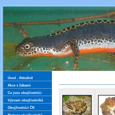
Úvod . Aktuálně
Akce s žábami
Co jsou obojživelníci
Význam obojživelníků
Obojživelníci ČR