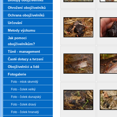
Biotopy obojživelníků
Ohrožení obojživelníků
Ochrana obojživelníků
Určování
Metody výzkumu
Jak pomoci
obojživelníkům?
Tůně - management
Časté dotazy a tvrzení
Obojživelníci a lidé
Fotogalerie
Foto - mlok skvrnitý
Foto - čolek velký
Foto - čolek dunajský
Foto - čolek dravý
Foto - čolek hranatý