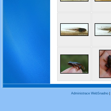
Administrace WebSnadno
|