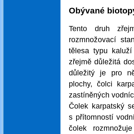
Obývané biotopy
.
Tento druh zře
rozmnožovací stan
tělesa typu kaluží
zřejmě důležitá do
důležitý je pro n
plochy, čolci karp
zastíněných vodníc
Čolek karpatský s
s přítomností vodn
čolek rozmnožuje