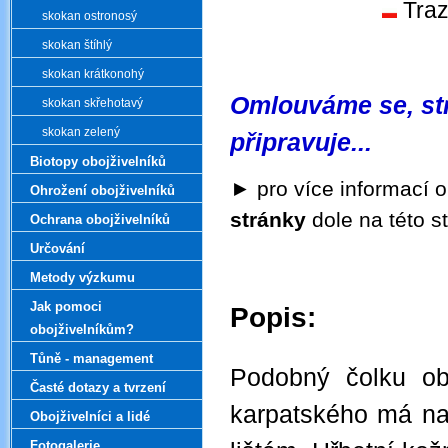
Tra
skokan ostronosý
skokan štíhlý
skokan krátkonohý
Omlouváme se, str
skokan skřehotavý
skokan zelený
připravuje...
Biotopy obojživelníků
►
pro více informací o
Ohrožení obojživelníků
stránky
dole na této s
Ochrana obojživelníků
Určování
Metody výzkumu
Jak pomoci
Popis:
obojživelníkům?
.
Tůně - management
Podobný čolku o
Časté dotazy a tvrzení
karpatského má na
Obojživelníci a lidé
Fotogalerie