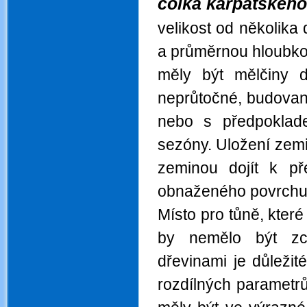
čolka karpatského
velikost od několika
a průměrnou hloubko
měly být mělčiny 
neprůtočné, budovan
nebo s předpoklad
sezóny. Uložení zemi
zeminou dojít k př
obnaženého povrchu
Místo pro tůně, kter
by nemělo být zce
dřevinami je důležit
rozdílných parametrů