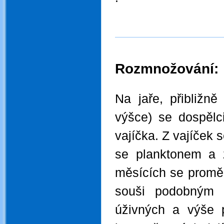
Rozmnožování:
.
Na jaře, přibližn
výšce) se dospělc
vajíčka. Z vajíček 
se planktonem a 
měsících se proměňu
souši podobným 
úživných a výše 