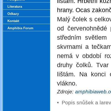
lištám. Hřbetní ko
Literatura
hrany. Ocas zakon
Odkazy
Malý čolek s celko
Kontakt
od červenohnědé p
Amphibia Forum
středním světlem
skvrnami a tečkam
nemá v období roz
druhy čolků. Tvar 
lištám. Na konci 
vlákno. 
Zdroje: 
amphibiaweb.o
•
Popis snůšek a lar