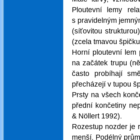
Ploutevní lemy rela
s pravidelným jemný
(síťovitou struktur
(zcela tmavou špičku
Horní ploutevní lem
na začátek trupu (n
často probíhají s
přecházejí v tupou š
Prsty na všech končet
přední končetiny nep
& Nöllert 1992).
Rozestup nozder je 
menší. Podélný průmě