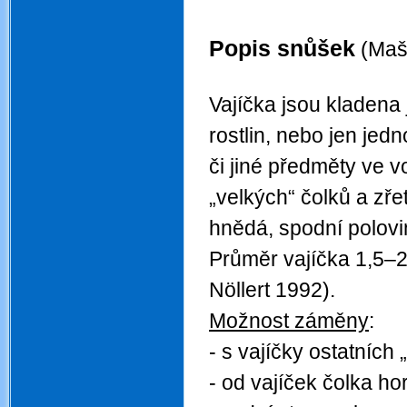
.
Popis snůšek
(Mašt
.
Vajíčka jsou kladena 
rostlin, nebo jen jed
či jiné předměty ve 
„velkých“ čolků a zře
hnědá, spodní polovi
Průměr vajíčka 1,5–2
Nöllert 1992).
Možnost záměny
:
- s vajíčky ostatních
- od vajíček čolka ho