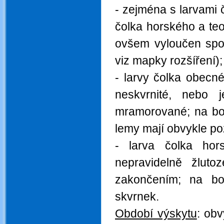
- zejména s larvami 
čolka horského a teor
ovšem vyloučen spol
viz mapky rozšíření);
- larvy čolka obecn
neskvrnité, nebo 
mramorované; na boc
lemy mají obvykle po
- larva čolka hor
nepravidelně žlut
zakončením; na bo
skvrnek.
Období výskytu
: obv