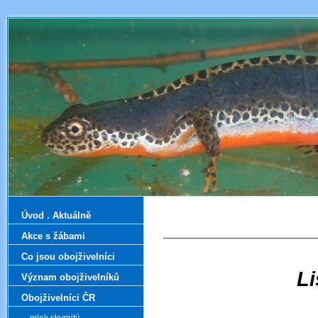
Úvod . Aktuálně
Akce s žábami
Co jsou obojživelníci
L
Význam obojživelníků
Obojživelníci ČR