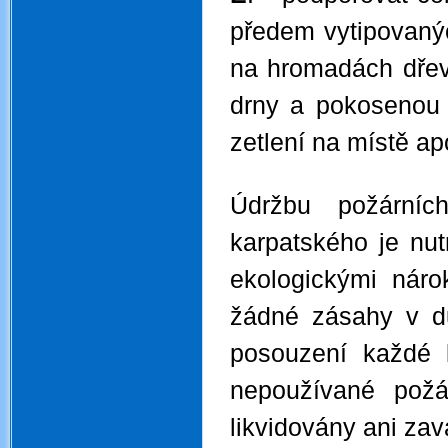
předem vytipovanýc
na hromadách dřev
drny a pokosenou 
zetlení na místě ap
.
Údržbu požárníc
karpatského je nut
ekologickými nár
žádné zásahy v du
posouzení každé k
nepoužívané požá
likvidovány ani za