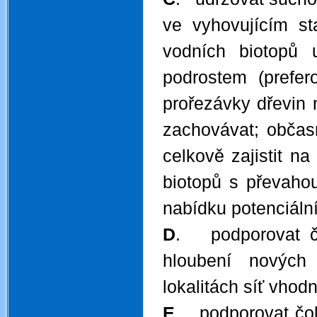
ve vyhovujícím st
vodních biotopů 
podrostem (prefer
prořezávky dřevin 
zachovávat; občas
celkově zajistit na
biotopů s převahou
nabídku potenciáln
D
. podporovat čo
hloubení nových
lokalitách síť vho
E
. podporovat čol