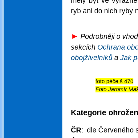
měly být ve výrazné
ryb ani do nich ryby
►
Podrobněji o vhodn
sekcích
Ochrana oboj
obojživelníků
a
Jak p
foto péče š 470
Foto Jaromír Maš
.
Kategorie ohrožen
.
ČR
: dle Červeného s