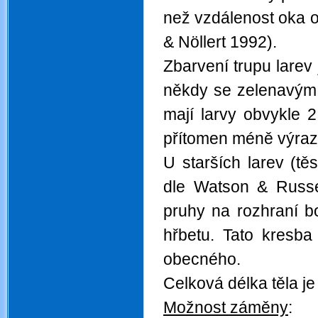
než vzdálenost oka o
& Nöllert 1992).
Zbarvení trupu larev
někdy se zelenavým 
mají larvy obvykle 
přítomen méně výraz
U starších larev (t
dle Watson & Russe
pruhy na rozhraní b
hřbetu. Tato kresba
obecného.
Celková délka těla j
Možnost záměny
: