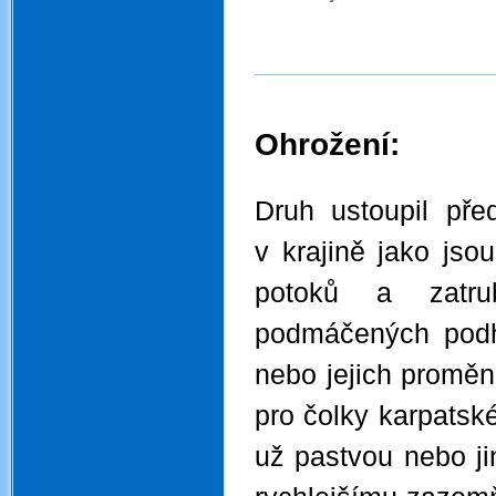
Ohrožení:
.
Druh ustoupil př
v krajině jako jso
potoků a zatru
podmáčených podho
nebo jejich promě
pro čolky karpatské
už pastvou nebo ji