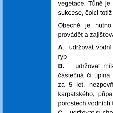
vegetace. Tůně je 
sukcese, čolci toti
Obecně je nutno
provádět a zajišťo
A
. udržovat vodní
ryb
B
. udržovat míst
částečná či úplná
za 5 let, nezpev
karpatského, příp
porostech vodních 
C
. udržovat sucho