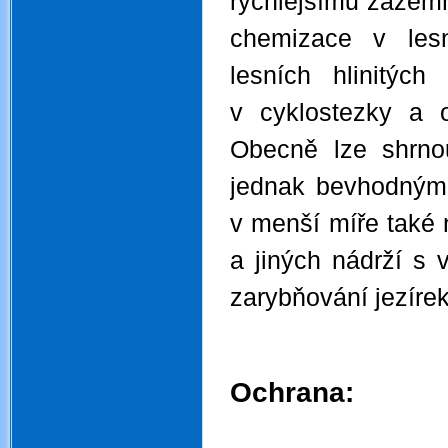
rychlejšímu zazemň
chemizace v lesn
lesních hlinitýc
v cyklostezky a o
Obecně lze shrnou
jednak bevhodným
v menší míře také 
a jiných nádrží s
zarybňování jezíre
.
Ochrana: