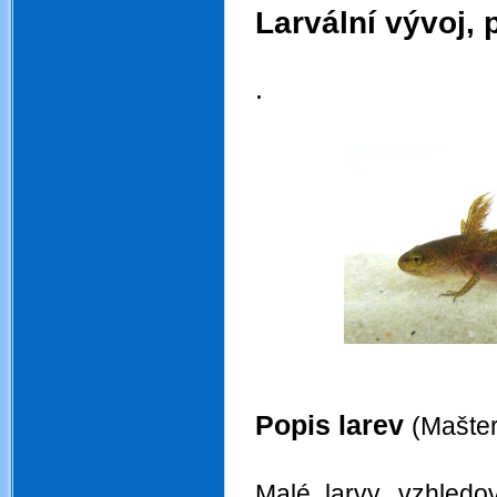
Larvální vývoj, 
.
.
.
Popis larev
(Mašter
.
Malé larvy, vzhled