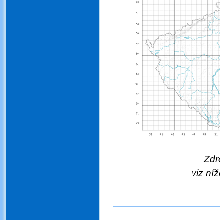
Zdroj:
viz níž