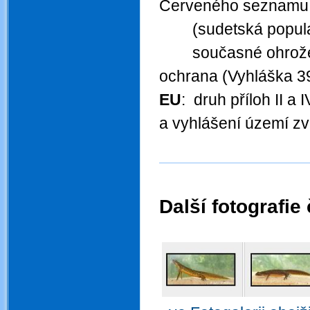
Červeného seznamu 2
(sudetská populace
současné ohrože
ochrana (Vyhláška 3
EU
: druh příloh II a
a vyhlášení území zv
Další fotografie
.
.