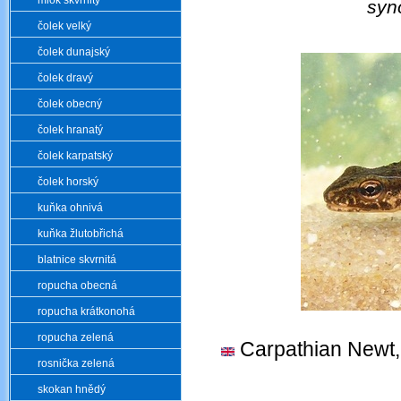
mlok skvrnitý
sy
čolek velký
čolek dunajský
čolek dravý
čolek obecný
čolek hranatý
čolek karpatský
čolek horský
kuňka ohnivá
kuňka žlutobřichá
blatnice skvrnitá
ropucha obecná
ropucha krátkonohá
ropucha zelená
Carpathian Newt
rosnička zelená
skokan hnědý