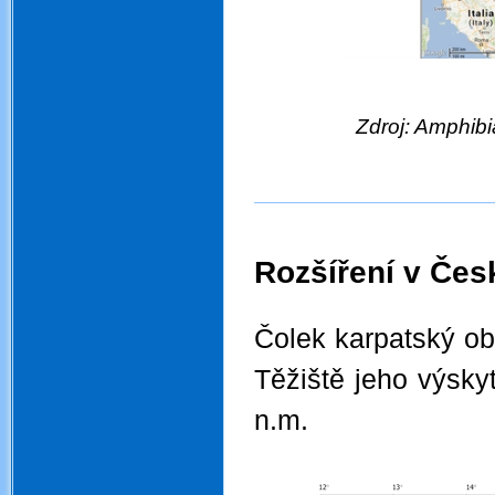
Zdroj: Amphib
.
.
Rozšíření v Čes
.
Čolek karpatský obý
Těžiště jeho výsk
n.m.