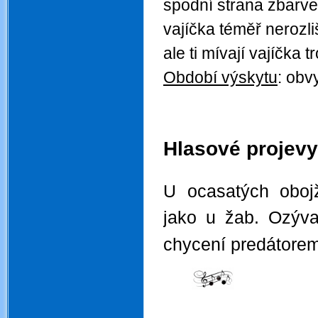
spodní strana zbarve
vajíčka téměř nerozl
ale ti mívají vajíčka 
Období výskytu
: obv
.
.
Hlasové projevy
.
U ocasatých obojž
jako u žab. Ozýva
chycení predátorem
.