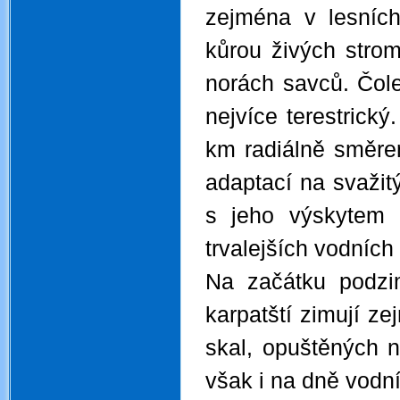
zejména v lesníc
kůrou živých strom
norách savců. Čole
nejvíce terestrický
km radiálně směre
adaptací na svažitý
s jeho výskytem 
trvalejších vodníc
Na začátku podzim
karpatští zimují z
skal, opuštěných n
však i na dně vodní