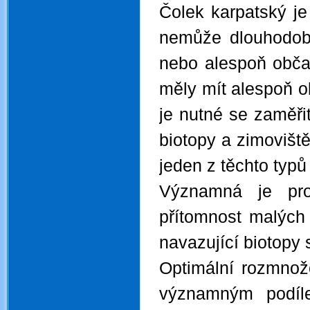
Čolek karpatský je
nemůže dlouhodobě
nebo alespoň obč
měly mít alespoň o
je nutné se zaměři
biotopy a zimoviš
jeden z těchto typů 
Významná je pro
přítomnost malých
navazující biotopy
Optimální rozmnožo
významným podíl