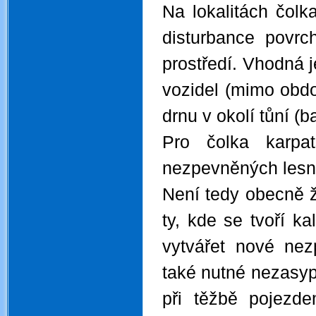
Na lokalitách čol
disturbance povr
prostředí. Vhodná j
vozidel (mimo obdo
drnu v okolí tůní (
Pro čolka karpat
nezpevněných lesní
Není tedy obecně ž
ty, kde se tvoří k
vytvářet nové nez
také nutné nezasypá
při těžbě pojezd