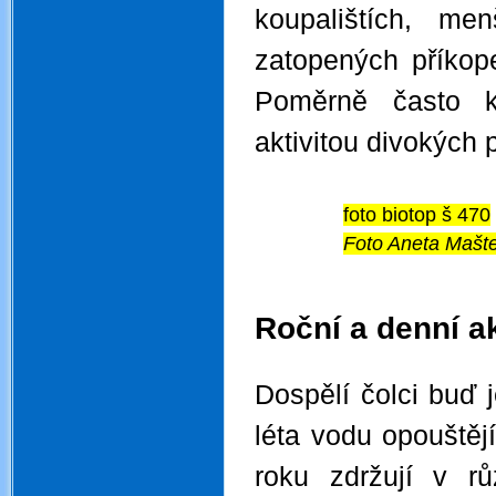
koupalištích, me
zatopených příkop
Poměrně často k
aktivitou divokých 
foto biotop š 470
Foto Aneta Mašt
.
.
Roční a denní ak
.
Dospělí čolci buď 
léta vodu opouštějí
roku zdržují v r