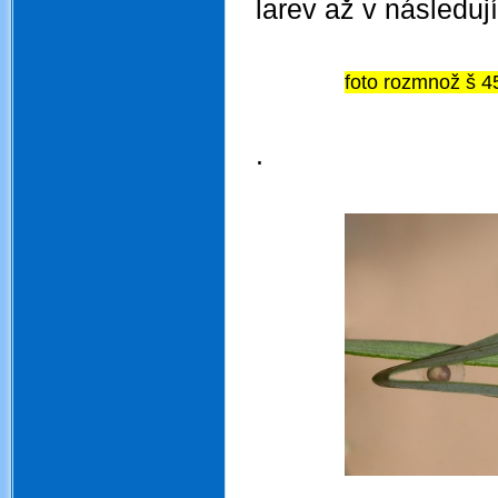
larev až v následuj
foto rozmnož š 4
.