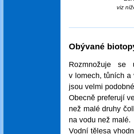
viz níž
Obývané biotopy
.
Rozmnožuje se u
v lomech, tůních a 
jsou velmi podobné
Obecně preferují ve
než malé druhy čol
na vodu než malé.
Vodní tělesa vhod