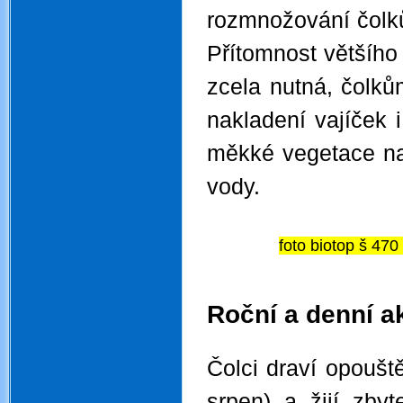
rozmnožování čolků
Přítomnost většího
zcela nutná, čolků
nakladení vajíček i
měkké vegetace na
vody.
foto bi
.
.
Roční a denní ak
.
Čolci draví opouště
srpen) a žijí zby