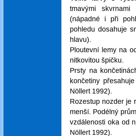
tmavými skvrnami 
(nápadné i při poh
pohledu dosahuje s
hlavu).
Ploutevní lemy na o
nitkovitou špičku.
Prsty na končetinác
končetiny přesahuje
Nöllert 1992).
Rozestup nozder je 
menší. Podélný prům
vzdálenosti oka od n
Nöllert 1992).