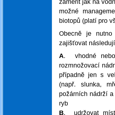
zaměřit jak na vodn
možné managemen
biotopů (platí pro 
Obecně je nutno 
zajišťovat následují
A
. vhodné nebo 
rozmnožovací nádrži
případně jen s v
(např. slunka, mř
požárních nádrží a 
ryb
B
. udržovat míst