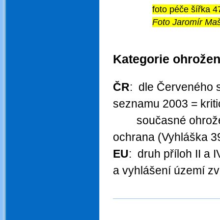
foto péče šířka 4
Foto Jaromír Maš
.
Kategorie ohrožen
.
ČR
: dle Červeného 
seznamu 2003 = krit
současné ohrože
ochrana (Vyhláška 39
EU
: druh příloh II a
a vyhlášení území zv