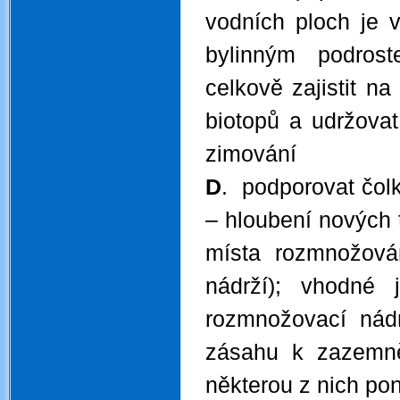
vodních ploch je 
bylinným podros
celkově zajistit na
biotopů a udržovat
zimování
D
. podporovat čol
– hloubení nových 
místa rozmnožován
nádrží); vhodné
rozmnožovací nád
zásahu k zazemně
některou z nich po