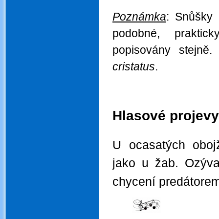
.
Poznámka
: Snůšky i
podobné, praktick
popisovány stejně
cristatus
.
.
.
Hlasové projevy
.
U ocasatých obojž
jako u žab. Ozýva
chycení predátorem