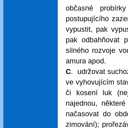
občasné probírky
postupujícího zaz
vypustit, pak vypus
pak odbahňovat po
silného rozvoje v
amura apod.
C
. udržovat sucho
ve vyhovujícím stav
či kosení luk (n
najednou, některé
načasovat do obdo
zimování); prořezá