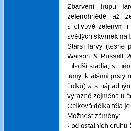
Zbarvení trupu la
zelenohnědé až ze
s olivově zeleným n
světlých skvrnek na 
Starší larvy (těsně
Watson & Russell 20
mladší stadia, s mé
lemy, kratšími prsty 
čolků) a s nápadným
výrazné zejména u č
Celková délka těla je
Možnost záměny
:
- od ostatních druhů 