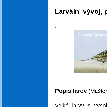
.
Larvální vývoj, 
.
.
.
Popis larev
(Maštera
.
Velké larvy s vyso