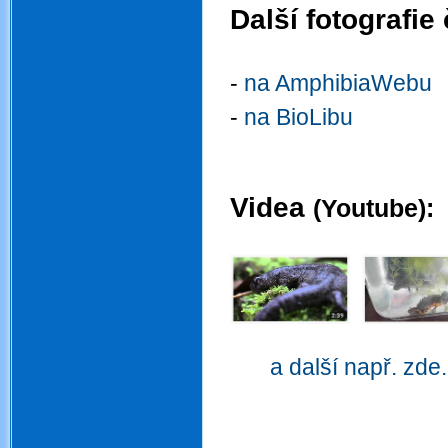
Další fotografie
.
-
na AmphibiaWebu
-
na BioLibu
.
.
Videa
(Youtube):
.
.
.
a další např. zde.
.