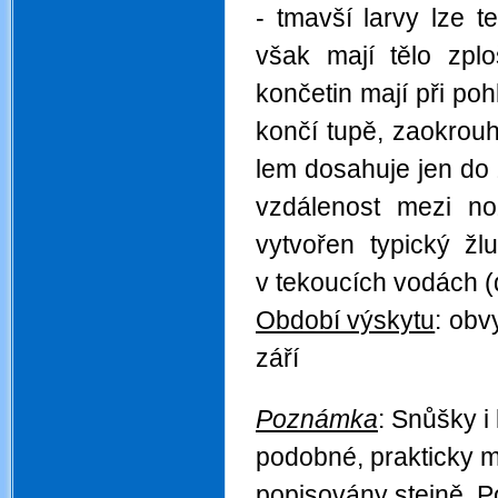
- tmavší larvy lze t
však mají tělo zplo
končetin mají při poh
končí tupě, zaokrouh
lem dosahuje jen do z
vzdálenost mezi no
vytvořen typický žl
v tekoucích vodách (
Období výskytu
:
obvy
září
.
.
Poznámka
: Snůšky i 
podobné, prakticky mo
popisovány stejně. P