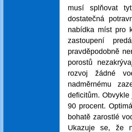
musí splňovat ty
dostatečná potravn
nabídka míst pro k
zastoupení predá
pravděpodobně není
porostů nezakrýv
rozvoj žádné vo
nadměrnému zaze
deficitům. Obvykle 
90 procent. Optimá
bohatě zarostlé vo
Ukazuje se, že ne