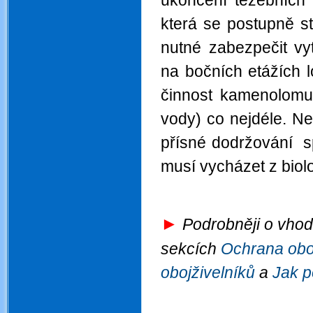
ukončení těžebních 
která se postupně s
nutné zabezpečit vy
na bočních etážích 
činnost kamenolomu
vody) co nejdéle. Ne
přísné dodržování sp
musí vycházet z biol
►
Podrobněji o vhodn
sekcích
Ochrana oboj
obojživelníků
a
Jak p