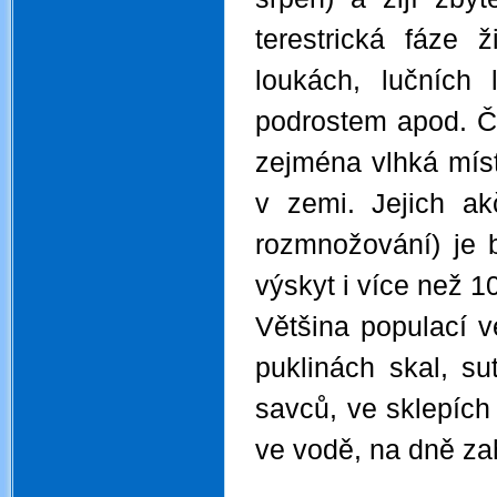
terestrická fáze
loukách, lučních 
podrostem apod. Čo
zejména vlhká mís
v zemi. Jejich ak
rozmnožování) je
výskyt i více než 
Většina populací v
puklinách skal, su
savců, ve sklepích
ve vodě, na dně za
.