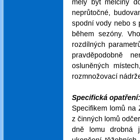
měly být mělčiny d
neprůtočné, budova
spodní vody nebo s 
během sezóny. Vhod
rozdílných parametr
pravděpodobně n
osluněných místech,
rozmnožovací nádrž
Specifická opatření
Specifikem lomů na 
z činných lomů odčer
dně lomu drobná j