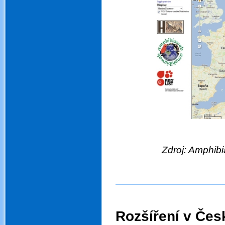
Zdroj: Amphib
.
.
Rozšíření v Čes