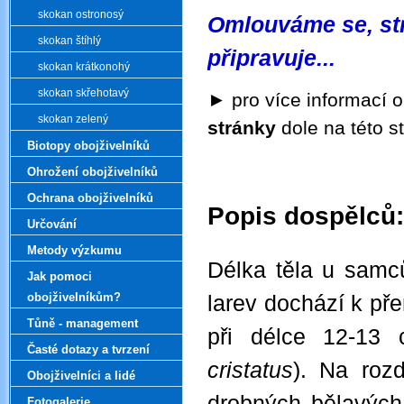
skokan ostronosý
Omlouváme se, str
skokan štíhlý
připravuje...
skokan krátkonohý
skokan skřehotavý
►
pro více informací o
skokan zelený
stránky
dole na této s
Biotopy obojživelníků
Ohrožení obojživelníků
Ochrana obojživelníků
Popis dospělců:
Určování
.
Metody výzkumu
Délka těla u samc
Jak pomoci
obojživelníkům?
larev dochází k př
Tůně - management
při délce 12-13
Časté dotazy a tvrzení
cristatus
). Na roz
Obojživelníci a lidé
drobných bělavých
Fotogalerie