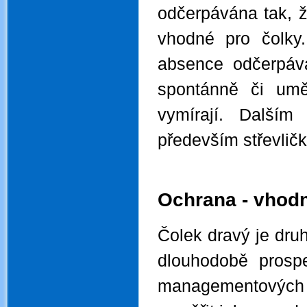
odčerpávána tak, 
vhodné pro čolky
absence odčerpává
spontánně či umě
vymírají. Další
především střevličk
.
Ochrana - vhodn
Čolek dravý je dru
dlouhodobě prosp
managementových zá