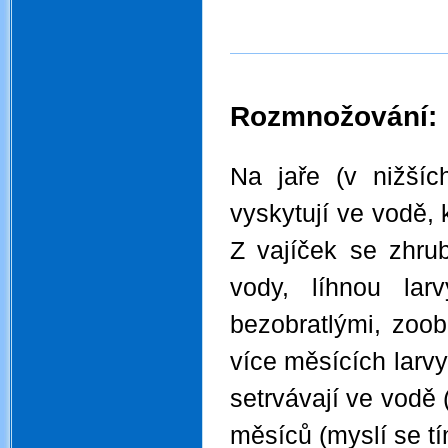
Rozmnožování:
.
Na jaře (v nižšíc
vyskytují ve vodě, 
Z vajíček se zhrub
vody, líhnou lar
bezobratlými, zoo
více měsících larvy
setrvávají ve vodě (
měsíců (myslí se tím