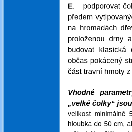
E
. podporovat čol
předem vytipovanýc
na hromadách dřev
proloženou drny 
budovat klasická
občas pokácený str
část travní hmoty 
Vhodné parametr
„velké čolky“ jsou
velikost minimálně
hloubka do 50 cm, al