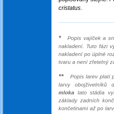
cristatus
.
*
Popis vajíček a sn
nakladení. Tuto fázi 
nakladení po úplné roz
tvaru a není zřetelný z
.
**
Popis larev platí
larvy obojživelníků
mloka
tato stádia vy
základy zadních konč
končetinami až po larv