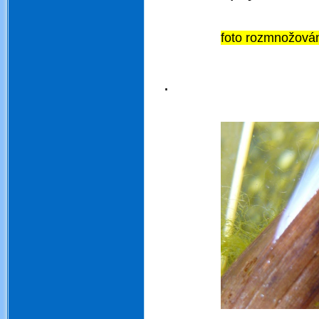
foto rozmnožován
.