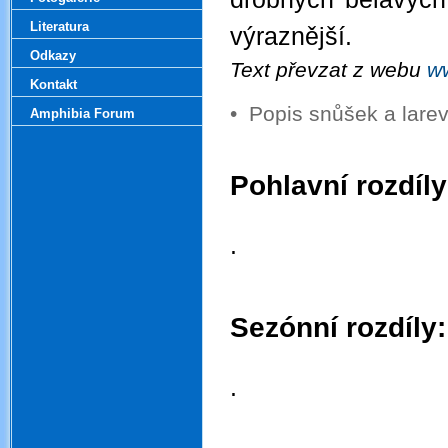
Literatura
výraznější.
Odkazy
Text převzat z webu
ww
Kontakt
•
Popis snůšek a lar
Amphibia Forum
.
Pohlavní rozdíly
.
.
.
.
Sezónní rozdíly:
.
.
.
.