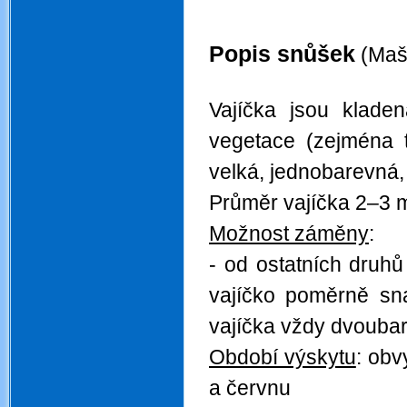
.
Popis snůšek
(Mašt
.
Vajíčka jsou kladen
vegetace (zejména tr
velká, jednobarevná, 
Průměr vajíčka 2–3 
Možnost záměny
:
- od ostatních druhů
vajíčko poměrně sna
vajíčka vždy dvouba
Období výskytu
:
obvy
a červnu