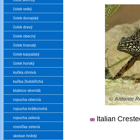
mlok skvrnitý
čolek velký
čolek dunajský
čolek dravý
čolek obecný
čolek hranatý
čolek karpatský
čolek horský
kuňka ohnivá
kuňka žlutobřichá
blatnice skvrnitá
ropucha obecná
ropucha krátkonohá
Italian Crest
ropucha zelená
rosnička zelená
skokan hnědý