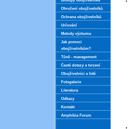
Biotopy obojživelníků
Ohrožení obojživelníků
Ochrana obojživelníků
Určování
Metody výzkumu
Jak pomoci
obojživelníkům?
Tůně - management
Časté dotazy a tvrzení
Obojživelníci a lidé
Fotogalerie
Literatura
Odkazy
Kontakt
Amphibia Forum