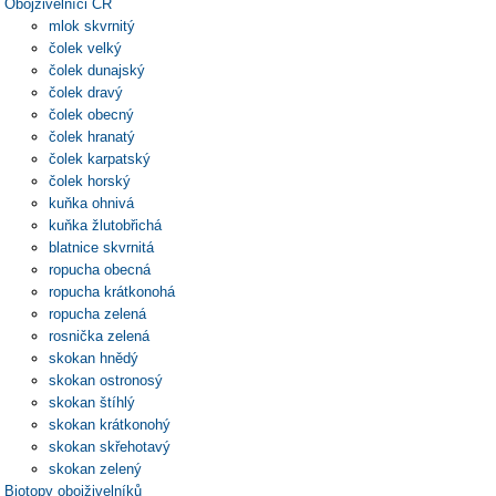
Obojživelníci ČR
mlok skvrnitý
čolek velký
čolek dunajský
čolek dravý
čolek obecný
čolek hranatý
čolek karpatský
čolek horský
kuňka ohnivá
kuňka žlutobřichá
blatnice skvrnitá
ropucha obecná
ropucha krátkonohá
ropucha zelená
rosnička zelená
skokan hnědý
skokan ostronosý
skokan štíhlý
skokan krátkonohý
skokan skřehotavý
skokan zelený
Biotopy obojživelníků