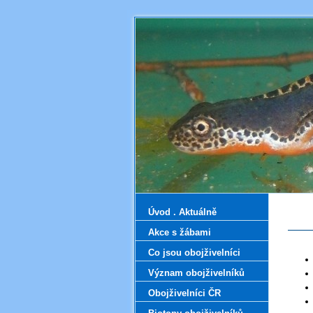
Úvod . Aktuálně
Akce s žábami
Co jsou obojživelníci
Význam obojživelníků
Obojživelníci ČR