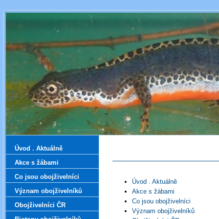
Úvod . Aktuálně
Akce s žábami
Co jsou obojživelníci
Úvod . Aktuálně
Význam obojživelníků
Akce s žábami
Co jsou obojživelníci
Obojživelníci ČR
Význam obojživelníků