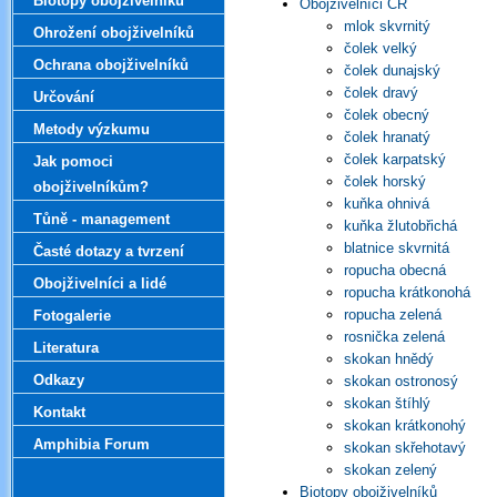
Biotopy obojživelníků
Obojživelníci ČR
mlok skvrnitý
Ohrožení obojživelníků
čolek velký
Ochrana obojživelníků
čolek dunajský
čolek dravý
Určování
čolek obecný
Metody výzkumu
čolek hranatý
čolek karpatský
Jak pomoci
čolek horský
obojživelníkům?
kuňka ohnivá
Tůně - management
kuňka žlutobřichá
blatnice skvrnitá
Časté dotazy a tvrzení
ropucha obecná
Obojživelníci a lidé
ropucha krátkonohá
ropucha zelená
Fotogalerie
rosnička zelená
Literatura
skokan hnědý
Odkazy
skokan ostronosý
skokan štíhlý
Kontakt
skokan krátkonohý
Amphibia Forum
skokan skřehotavý
skokan zelený
Biotopy obojživelníků