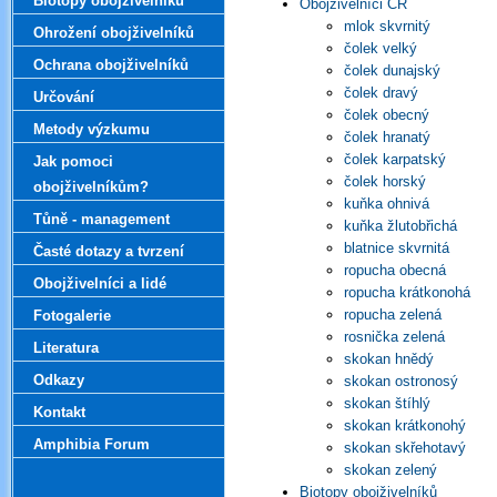
Biotopy obojživelníků
Obojživelníci ČR
mlok skvrnitý
Ohrožení obojživelníků
čolek velký
Ochrana obojživelníků
čolek dunajský
čolek dravý
Určování
čolek obecný
Metody výzkumu
čolek hranatý
čolek karpatský
Jak pomoci
čolek horský
obojživelníkům?
kuňka ohnivá
Tůně - management
kuňka žlutobřichá
blatnice skvrnitá
Časté dotazy a tvrzení
ropucha obecná
Obojživelníci a lidé
ropucha krátkonohá
ropucha zelená
Fotogalerie
rosnička zelená
Literatura
skokan hnědý
Odkazy
skokan ostronosý
skokan štíhlý
Kontakt
skokan krátkonohý
Amphibia Forum
skokan skřehotavý
skokan zelený
Biotopy obojživelníků