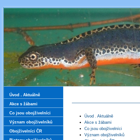
Úvod . Aktuálně
Akce s žábami
Co jsou obojživelníci
Úvod . Aktuálně
Význam obojživelníků
Akce s žábami
Co jsou obojživelníci
Obojživelníci ČR
Význam obojživelníků